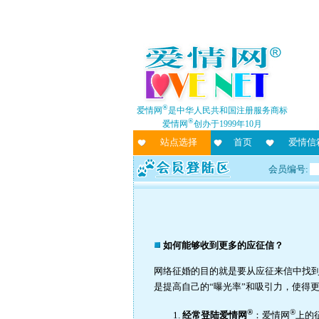
®
爱情网
是中华人民共和国注册服务商标
®
爱情网
创办于1999年10月
站点选择
首页
爱情信
会员编号:
如何能够收到更多的应征信？
网络征婚的目的就是要从应征来信中找
是提高自己的“曝光率”和吸引力，使得
®
®
经常登陆爱情网
：爱情网
上的