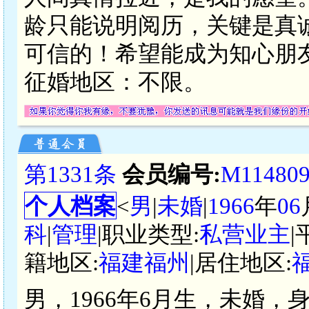
龄只能说明阅历，关键是真
可信的！希望能成为知心朋
征婚地区：不限。
第1331条
会员编号:
M11480
个人档案
<
男
|
未婚
|
1966
年
06
科
|
管理
|职业类型:
私营业主
|
籍地区:
福建福州
|居住地区:
男，1966年6月生，未婚，