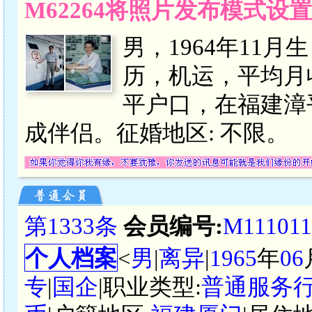
M62264将照片发布模式设
男，1964年11
历，机运，平均月收入
平户口，在福建漳
成伴侣。征婚地区: 不限。
第1333条
会员编号:
M111011
个人档案
<
男
|
离异
|
1965
年
06
专
|
国企
|职业类型:
普通服务