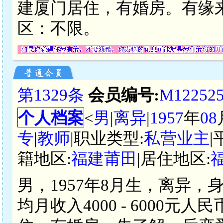
建厦门居住，有婚房。有缘
区：不限。
第1329条
会员编号:
M12252
个人档案
<
男
|
离异
|
1957
年
08
专
|
教师
|职业类型:
私营业主
|
籍地区:
福建莆田
|居住地区:
男，1957年8月生，离异，
均月收入4000 - 6000