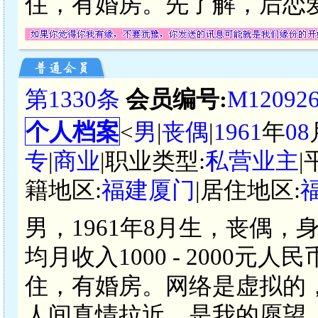
住，有婚房。先了解，后恋
第1330条
会员编号:
M12092
个人档案
<
男
|
丧偶
|
1961
年
08
专
|
商业
|职业类型:
私营业主
|
籍地区:
福建厦门
|居住地区:
男，1961年8月生，丧偶，
均月收入1000 - 2000
住，有婚房。网络是虚拟的
人间真情拉近，是我的愿望