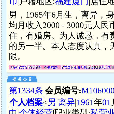
币
|户籍地区:
福建厦门
|居住地
男，1965年6月生，离异，
均月收入2000 - 3000
住，有婚房。为人诚恳，有
的另一半。本人态度认真，
限。
第1334条
会员编号:
M10600
个人档案
<
男
|
离异
|
1961
年
01
中
|
个体经营
|职业类型:
私营