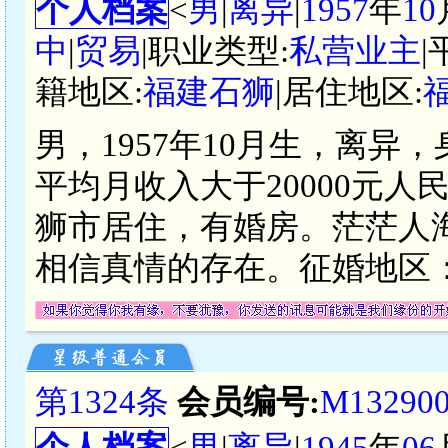
个人档案
<
男
|
离异
|
1957
年
10
中
|
贸易
|职业类型:
私营业主
|
籍地区:
福建石狮
|居住地区:
男，1957年10月生，离异
平均月收入大于20000元
狮市居住，有婚房。茫茫人
相信真情的存在。征婚地区
第1324条
会员编号:
M13290
个人档案
<
男
|
离异
|
1945
年
06