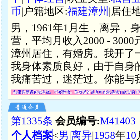
币
|户籍地区:
福建漳州
|居住地
男，1961年1月生，离异，
营，平均月收入2000 - 3
漳州居住，有婚房。我开了
我身体素质良好，由于自身
我痛苦过，迷茫过。你能与
第1335条
会员编号:
M41403
个人档案
<
男
|
离异
|
1958
年
10