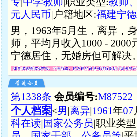
专
|
中学教师
|职业类型:
教师
元人民币
|户籍地区:
福建宁德
男，1963年5月生，离异，
师，平均月收入1000 - 2
宁德居住，无婚房但可解决
第1338条
会员编号:
M87522
个人档案
<
男
|
离异
|
1961
年
07
科在读
|
国家公务员
|职业类型
员、国家干部、公务员等
|