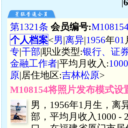
|
第1321条
会员编号:
M10815
个人档案
<
男
|
离异
|
1956
年
01
专
|
干部
|职业类型:
银行、证
金融工作者
|平均月收入:
100
原
|居住地区:
吉林松原
>
M108154将照片发布模式
男，1956年1月生，
部，平均月收入1000 