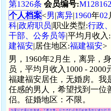
第1326条
会员编号:
M12816
个人档案
<
男
|
离异
|
1960
年
02
科
|
政府职员
|职业类型:
行政
干部、公务员等
|平均月收入:
建福安
|居住地区:
福建福安
>
男，1960年2月生，离异，
员，平均月收入1000 - 2
福建福安居住，无婚房。我
任感的男人，希望找到一位
侣。征婚地区：不限。