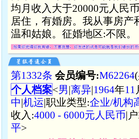
均月收入大于20000元人
居住，有婚房。我从事房产
温和姑娘。征婚地区:不限。
第1332条
会员编号:
M62264
个人档案
<
男
|
离异
|
1964
年
11
中
|
机运
|职业类型:
企业/机构
收入:
4000 - 6000元人民币
|
平
>