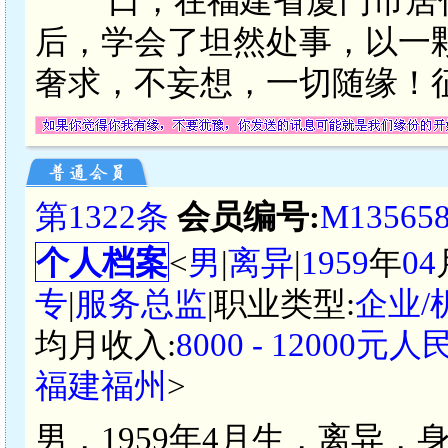
口，在福建省厦门市居
后，学会了坦然处事，以一
奢求，不妄想，一切随缘！
第1322条
会员编号:
M13565
个人档案
<
男
|
离异
|
1959
年
04
专
|
服务总监
|职业类型:
企业
均月收入:
8000 - 12000元
福建福州
>
男，1959年4月生，离异，