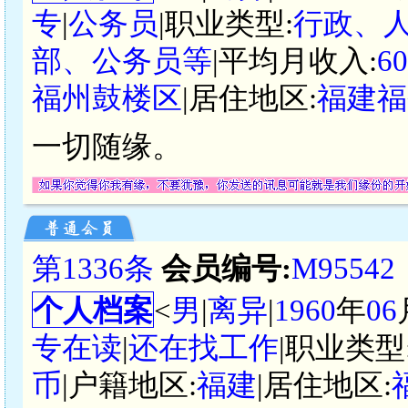
专
|
公务员
|职业类型:
行政、
部、公务员等
|平均月收入:
6
福州鼓楼区
|居住地区:
福建福
一切随缘。
第1336条
会员编号:
M95542
个人档案
<
男
|
离异
|
1960
年
06
专在读
|
还在找工作
|职业类型
币
|户籍地区:
福建
|居住地区: