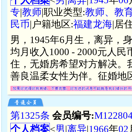
专
|
教师
|职业类型:
教师、教
民币
|户籍地区:
福建龙海
|居
男，1945年6月生，离异，
均月收入1000 - 2000
住，无婚房希望对方解决。
善良温柔女性为伴。征婚地
第1325条
会员编号:
M12280
个人档案
<
男
|
离异
|
1966
年
02