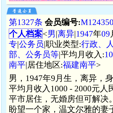
第1327条
会员编号:
M12435
个人档案
<
男
|
离异
|
1947
年
09
专
|
公务员
|职业类型:
行政、
部、公务员等
|平均月收入:
1
南平
|居住地区:
福建南平
>
男，1947年9月生，离异，
平均月收入1000 - 200
平市居住，无婚房但可解决
盼望一个家，温文尔雅的妻