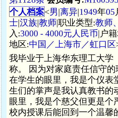
个人档案
<
男
|
离异
|
1949
年
05
士
|
汉族
|
教师
|职业类型:
教师
入:
3000 - 4000元人民币
|户籍
地区:
中国／上海市／虹口区
我毕业于上海华东理工大学
称。 因为对家庭责任信守
在学生的眼里，我是个仪表
生们的掌声是我认真教书的
眼里，我是个慈父但更是个
校内授课后能回到一个温馨