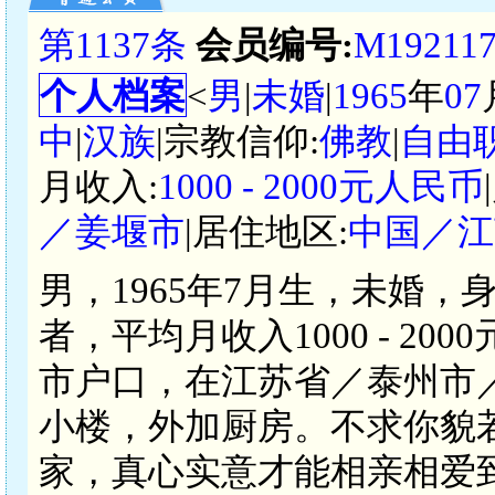
第1137条
会员编号:
M19211
个人档案
<
男
|
未婚
|
1965
年
07
中
|
汉族
|宗教信仰:
佛教
|
自由
月收入:
1000 - 2000元人民币
／姜堰市
|居住地区:
中国／江
男，1965年7月生，未婚，
者，平均月收入1000 - 2
市户口，在江苏省／泰州市
小楼，外加厨房。不求你貌
家，真心实意才能相亲相爱