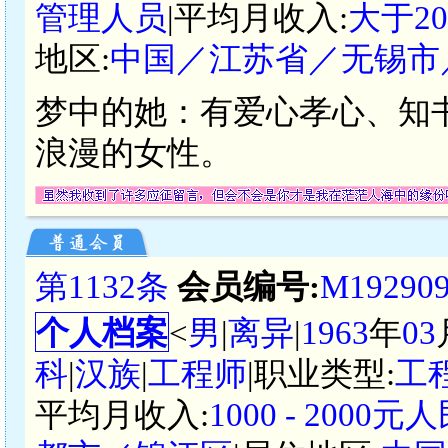
管理人员
|平均月收入:
大于2
地区:
中国／江苏省／无锡市
梦中的她：有爱心孝心、知
浪漫的女性。
第1132条
会员编号:
M19290
个人档案
<
男
|
离异
|
1963
年
03
科
|
汉族
|
工程师
|职业类型:
工
平均月收入:
1000 - 2000元