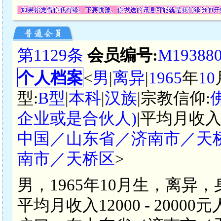
第1129条
会员编号:
M19388
个人档案
<
男
|
离异
|
1965
年
10
型:
B型
|
本科
|
汉族
|宗教信仰:
企业或是合伙人)
|平均月收入
中国／山东省／济南市／天
南市／天桥区
>
男，1965年10月生，离异
平均月收入12000 - 20