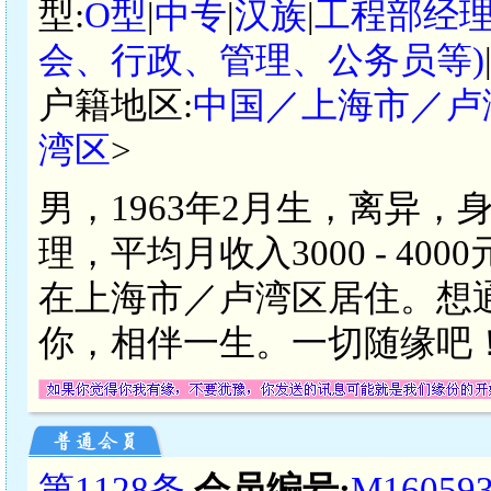
型:
O型
|
中专
|
汉族
|
工程部经
会、行政、管理、公务员等)
户籍地区:
中国／上海市／卢
湾区
>
男，1963年2月生，离异，
理，平均月收入3000 - 4
在上海市／卢湾区居住。想
你，相伴一生。一切随缘吧
第1128条
会员编号:
M16059