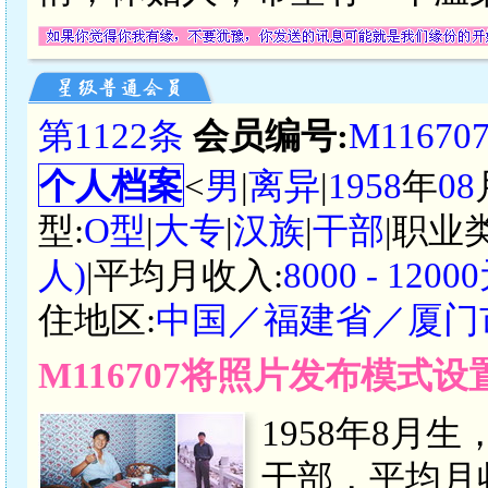
第1122条
会员编号:
M11670
个人档案
<
男
|
离异
|
1958
年
08
型:
O型
|
大专
|
汉族
|
干部
|职业
人)
|平均月收入:
8000 - 12
住地区:
中国／福建省／厦门
M116707将照片发布模式
1958年8月
干部，平均月