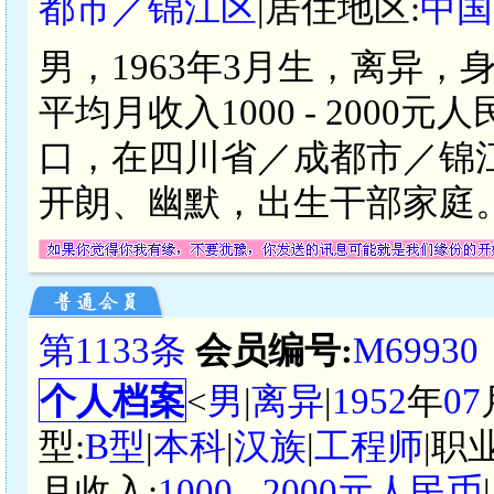
都市／锦江区
|居住地区:
中国
男，1963年3月生，离异，
平均月收入1000 - 200
口，在四川省／成都市／锦
开朗、幽默，出生干部家庭
第1133条
会员编号:
M69930
个人档案
<
男
|
离异
|
1952
年
07
型:
B型
|
本科
|
汉族
|
工程师
|职
月收入:
1000 - 2000元人民币