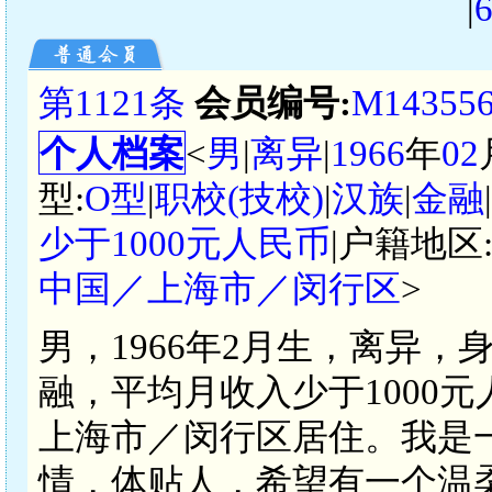
|
第1121条
会员编号:
M14355
个人档案
<
男
|
离异
|
1966
年
02
型:
O型
|
职校(技校)
|
汉族
|
金融
少于1000元人民币
|户籍地区
中国／上海市／闵行区
>
男，1966年2月生，离异，
融，平均月收入少于1000
上海市／闵行区居住。我是
情，体贴人，希望有一个温