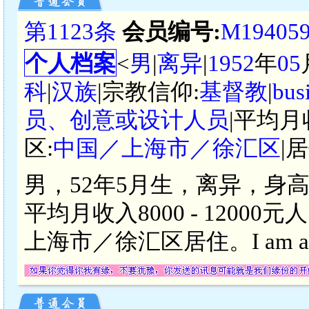
第1123条
会员编号:
M19405
个人档案
<
男
|
离异
|
1952
年
05
科
|
汉族
|宗教信仰:
基督教
|
bus
员、创意或设计人员
|平均月
区:
中国／上海市／徐汇区
|
男，52年5月生，离异，身高17
平均月收入8000 - 120
上海市／徐汇区居住。I am a friend