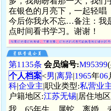
多，我期盼着那一天，我们
在银色的月亮下，一起轻唱
今后你我永不忘…备注：我
点时间看书学习。谢谢！
第1135条
会员编号:
M95399
个人档案
<
男
|
离异
|
1965
年
06
科
|
企业主
|职业类型:
私营业
户籍地区:
江苏无锡
|居住地区
我，65年生，属蛇，离婚