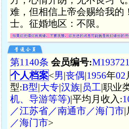
难，但相信上帝会赐给我的
士。征婚地区：不限。
第1140条
会员编号:
M19372
个人档案
<
男
|
丧偶
|
1956
年
02
型:
B型
|
大专
|
汉族
|
员工
|职业
机、导游等等)
|平均月收入:
1
／江苏省／南通市／海门市
／海门市
>