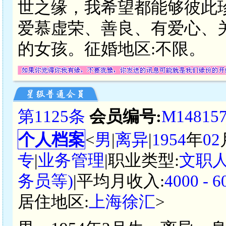
世之缘，我希望都能够彼此
爱慕虚荣、善良、有爱心、
的女孩。征婚地区:不限。
第1125条
会员编号:
M14815
个人档案
<
男
|
离异
|
1954
年
02
专
|
业务管理
|职业类型:
文职
务员等)
|平均月收入:
4000 -
居住地区:
上海徐汇
>