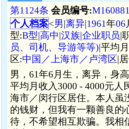
第1124条
会员编号:
M16088
个人档案
<
男
|
离异
|
1961
年
06
型:
B型
|
高中
|
汉族
|
企业职员
|
员、司机、导游等等)
|平均月
区:
中国／上海市／卢湾区
|
男，61年6月生，离异，身
平均月收入3000 - 400
海市／闵行区居住。本人虽
的钱财，但我有一颗善良的
待，不希望相互欺骗。我相