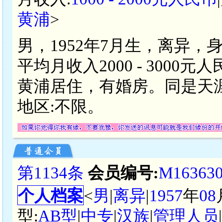
黄浦
>
男，1952年7月生，离异，
平均月收入2000 - 300
黄浦居住，有婚房。同是天
地区:不限。
第1134条
会员编号:
M16363
个人档案
<
男
|
离异
|
1957
年
08
型:
AB型
|
中专
|
汉族
|
管理人员