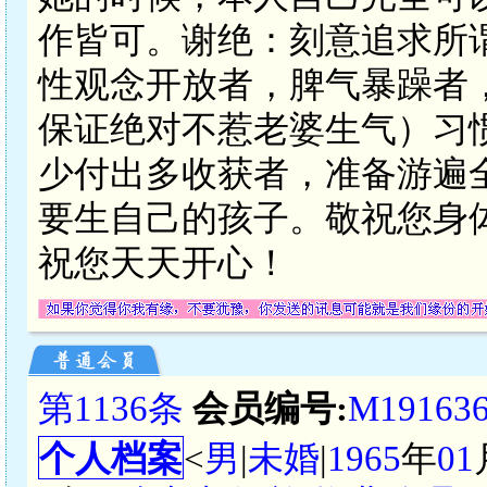
作皆可。谢绝：刻意追求所
性观念开放者，脾气暴躁者
保证绝对不惹老婆生气）习
少付出多收获者，准备游遍
要生自己的孩子。敬祝您身
祝您天天开心！
第1136条
会员编号:
M19163
个人档案
<
男
|
未婚
|
1965
年
01