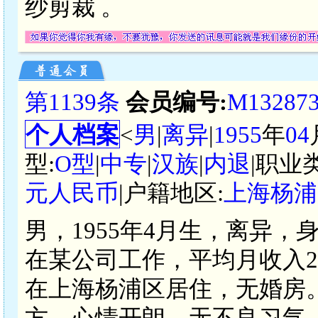
纱剪裁 。
第1139条
会员编号:
M13287
个人档案
<
男
|
离异
|
1955
年
04
型:
O型
|
中专
|
汉族
|
内退
|职业
元人民币
|户籍地区:
上海杨浦
男，1955年4月生，离异，
在某公司工作，平均月收入2
在上海杨浦区居住，无婚房
方，心情开朗，无不良习气