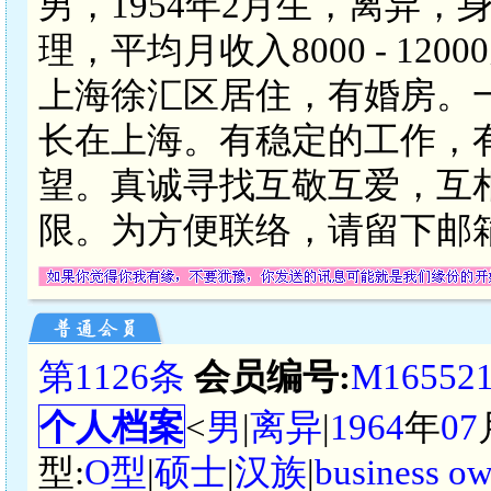
男，1954年2月生，离异，
理，平均月收入8000 - 1
上海徐汇区居住，有婚房。
长在上海。有稳定的工作，
望。真诚寻找互敬互爱，互相
限。为方便联络，请留下邮箱
第1126条
会员编号:
M16552
个人档案
<
男
|
离异
|
1964
年
07
型:
O型
|
硕士
|
汉族
|
business o