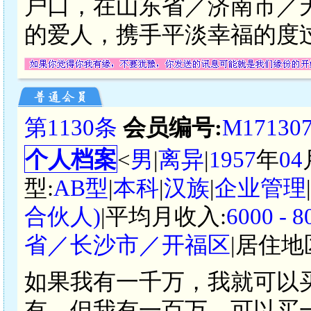
户口，在山东省／济南市／
的爱人，携手平淡幸福的度
第1130条
会员编号:
M17130
个人档案
<
男
|
离异
|
1957
年
04
型:
AB型
|
本科
|
汉族
|
企业管理
合伙人)
|平均月收入:
6000 -
省／长沙市／开福区
|居住地
如果我有一千万，我就可以
有。但我有一百万，可以买