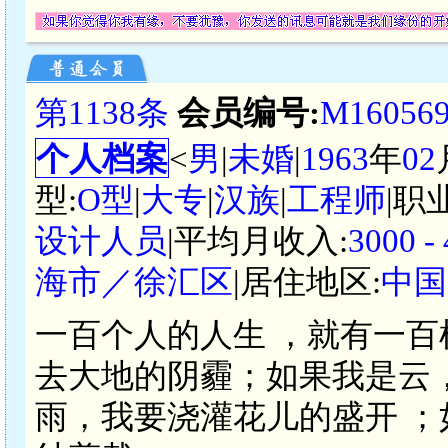
第1138条
会员编号:
M16056
个人档案
<
男
|
未婚
|
1963
年
02
型:
O型
|
大专
|
汉族
|
工程师
|职
设计人员
|平均月收入:
3000 
海市／徐汇区
|居住地区:
中国
一百个人的人生 ，就有一百
去大地的阴霾；如果我是云
雨，我要浇灌花儿的盛开 