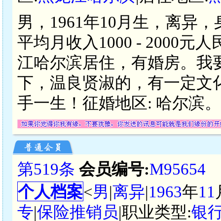
男，1961年10月生，离异
平均月收入1000 - 200
江哈尔滨居住，有婚房。我
下，温良贤淑的，有一定文
手一生！征婚地区: 哈尔滨。
第519条
会员编号:
M95654
个人档案
<
男
|
离异
|
1963
年
11
专
|
保险推销员
|职业类型:
银