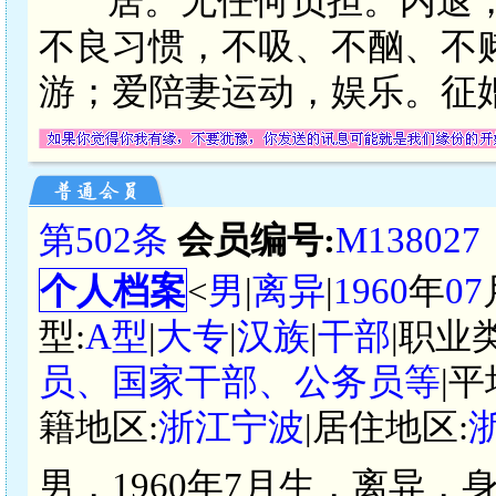
居。无任何负担。内退
不良习惯，不吸、不酗、不
游；爱陪妻运动，娱乐。征婚
第502条
会员编号:
M138027
个人档案
<
男
|
离异
|
1960
年
07
型:
A型
|
大专
|
汉族
|
干部
|职业
员、国家干部、公务员等
|
籍地区:
浙江宁波
|居住地区:
男，1960年7月生，离异，