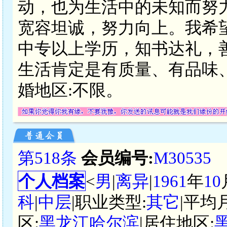
动，也为生活中的未知而努
宽容坦诚，努力向上。我希
中专以上学历，知书达礼，
生活肯定是有质量、有品味
婚地区:不限。
第518条
会员编号:
M30535
个人档案
<
男
|
离异
|
1961
年
10
科
|
中层
|职业类型:
其它
|平均
区:
黑龙江哈尔滨
|居住地区: