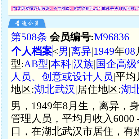
第508条
会员编号:
M96836
个人档案
<
男
|
离异
|
1949
年
08
型:
AB型
|
本科
|
汉族
|
国企高级
人员、创意或设计人员
|平均
地区:
湖北武汉
|居住地区:
湖
男，1949年8月生，离异，
管理人员，平均月收入6000 
口，在湖北武汉市居住，有