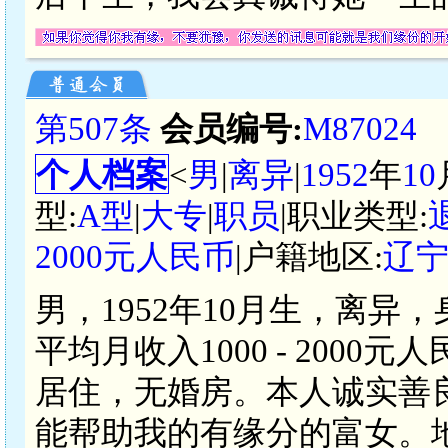
第507条
会员编号:
M87024
个人档案
<
男
|
离异
|
1952
年
10
型:
A型
|
大专
|
职员
|职业类型:
2000元人民币
|户籍地区:
辽
男，1952年10月生，离异
平均月收入1000 - 200
居住，无婚房。本人诚实善
能帮助我的有缘分的富女。地