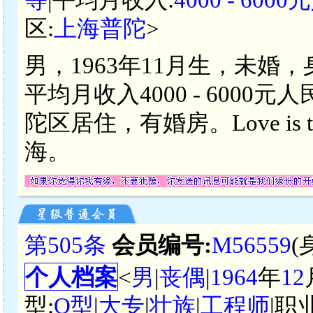
区:
上海普陀
>
男，1963年11月生，未婚
平均月收入4000 - 600
陀区居住，有婚房。Love is the
海。
第505条
会员编号:
M56559
(
个人档案
<
男
|
丧偶
|
1964
年
12
型:
O型
|
大专
|
壮族
|
工程师
|职