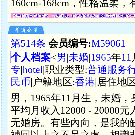
160cm-168cm，性格温
第514条
会员编号:
M59061
个人档案
<
男
|
未婚
|
1965
年
11
专
|
hotel
|职业类型:
普通服务
民币
|户籍地区:
香港
|居住地区
男，1965年11月生，未婚，
平均月收入12000 - 20
无婚房。有些內向，是我的
補回以上之不足之處。相識