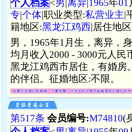
个人档案
<
男
|
离异
|
1965
年
01
专
|
个体
|职业类型:
私营业主
|
籍地区:
黑龙江鸡西
|居住地区
男，1965年1月生，离异，
均月收入2000 - 3000
黑龙江鸡西市居住，有婚房
的伴侣。征婚地区:不限。
第517条
会员编号:
M74810
(
个人档案
<
男
|
离异
|
1955
年
09