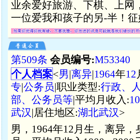
业余爱好旅游、下棋、上网
一位爱我和孩子的另-半！征
第509条
会员编号:
M53340
个人档案
<
男
|
离异
|
1964
年
12
专
|
公务员
|职业类型:
行政、
部、公务员等
|平均月收入:
1
武汉
|居住地区:
湖北武汉
>
男，1964年12月生，离异