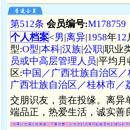
第512条
会员编号:
M178759
个人档案
<
男
|
离异
|
1958
年
12
型:
O型
|
本科
|
汉族
|
公职
|职业
员或中高层管理人员
|平均月
区:
中国／广西壮族自治区／
广西壮族自治区／桂林市／
交朋识友，贵在投缘。离异单
端品正，热爱生活，诚实善