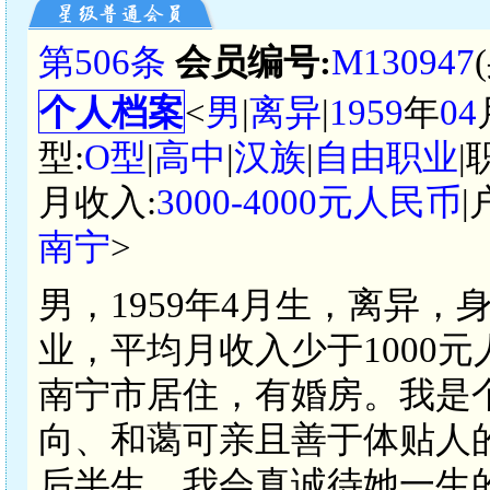
第506条
会员编号:
M130947
个人档案
<
男
|
离异
|
1959
年
04
型:
O型
|
高中
|
汉族
|
自由职业
|
月收入:
3000-4000元人民币
|
南宁
>
男，1959年4月生，离异，
业，平均月收入少于1000
南宁市居住，有婚房。我是
向、和蔼可亲且善于体贴人
后半生，我会真诚待她一生