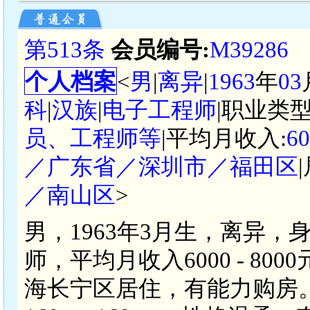
第513条
会员编号:
M39286
个人档案
<
男
|
离异
|
1963
年
03
科
|
汉族
|
电子工程师
|职业类型
员、工程师等
|平均月收入:
6
／广东省／深圳市／福田区
／南山区
>
男，1963年3月生，离异，
师，平均月收入6000 - 8
海长宁区居住，有能力购房。