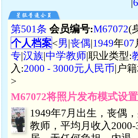
|
第501条
会员编号:
M67072
(
个人档案
<
男
|
丧偶
|
1949
年
07
专
|
汉族
|
中学教师
|职业类型:
入:
2000 - 3000元人民币
|户籍
>
M67072将照片发布模式设
1949年7月出生，丧偶
教师，平均月收入2000