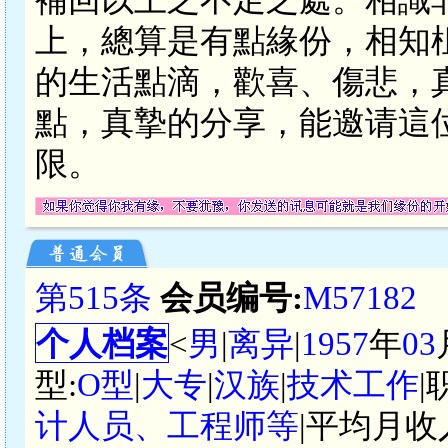
上，總算是有點緣份，相知
的生活點滴，歡喜、傷悲，
點，真摯的分享，能邀请這位
限。
第515条
会员编号:
M57182
个人档案
<
男
|
离异
|
1957
年
03
型:
O型
|
大专
|
汉族
|
技术工作
|
计人员、工程师等
|平均月收