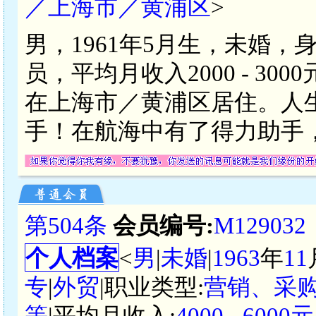
／上海市／黄浦区
>
男，1961年5月生，未婚，
员，平均月收入2000 - 3
在上海市／黄浦区居住。人
手！在航海中有了得力助手
第504条
会员编号:
M129032
个人档案
<
男
|
未婚
|
1963
年
11
专
|
外贸
|职业类型:
营销、采
等
|平均月收入:
4000 - 600