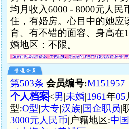
均月收入6000 - 8000
住，有婚房。心目中的她应
育、有不错的面容、身高在1
婚地区：不限。
第503条
会员编号:
M151957
个人档案
<
男
|
未婚
|
1961
年
05
型:
O型
|
大专
|
汉族
|
国企职员
|
3000元人民币
|户籍地区:
中