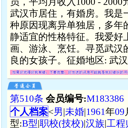
员，平均月收入1000 - 2
武汉市居住，有婚房。我是
种原因现离异单独居，多年
静适宜的性格特征。我爱好
画、游泳、烹饪。寻觅武汉
良的女孩子。征婚地区: 武
第510条
会员编号:
M183386
个人档案
<
男
|
未婚
|
1961
年
09
型:
B型
|
职校(技校)
|
汉族
|
工程