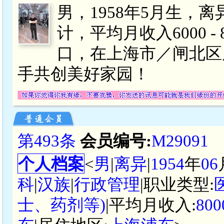
男，1958年5月生，
计，平均月收入6000 
口，在上海市／闸北区
手共创美好家园！
第493条
会员编号:
M29091
个人档案
<
男
|
离异
|
1954
年
06
科
|
汉族
|
行政管理
|职业类型:
士、药剂等)
|平均月收入:
80