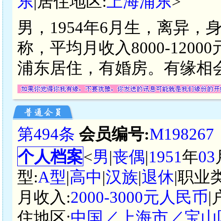
东
|居住地区:
上海浦东
>
男，1954年6月生，离异，
称，平均月收入8000-12
浦东居住，有婚房。有缘相会
第494条
会员编号:
M198267
个人档案
<
男
|
丧偶
|
1951
年
03
型:
A型
|
高中
|
汉族
|
退休
|职业
月收入:
2000-3000元人民币
|
住地区:
中国／上海市／宝山