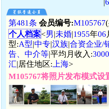
|
第481条
会员编号:
M105767
个人档案
<
男
|
未婚
|
1955
年
06
型:
A型
|
中专
|
汉族
|
合资企业/
告、中介等
|平均月收入:
300
汇
|居住地区:
上海
>
M105767将照片发布模式