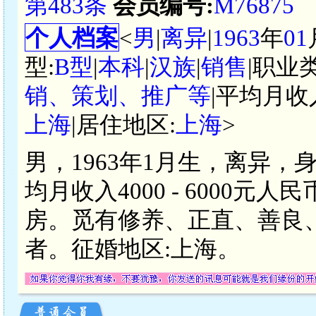
第483条
会员编号:
M76875
个人档案
<
男
|
离异
|
1963
年
01
型:
B型
|
本科
|
汉族
|
销售
|职业
销、策划、推广等
|平均月收
上海
|居住地区:
上海
>
男，1963年1月生，离异，
均月收入4000 - 6000
房。觅有修养、正直、善良
者。征婚地区:上海。