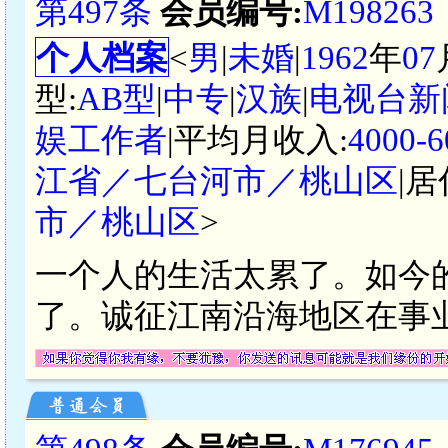
第497条
会员编号:
M198263
个人档案
<
男
|
未婚
|
1962
年
07
型:
AB型
|
中专
|
汉族
|
电视台新
娱工作者
|平均月收入:
4000
江省／七台河市／桃山区
|居
市／桃山区
>
一个人的生活太累了。如今
了。诚征江南沿海地区在事