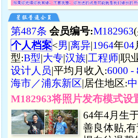
第487条
会员编号:
M182963
个人档案
<
男
|
离异
|
1964
年
04
型:
B型
|
大专
|
汉族
|
工程师
|职
设计人员
|平均月收入:
6000 
海市／浦东新区
|居住地区:
中
M182963将照片发布模式
64年4月生
善良体贴,