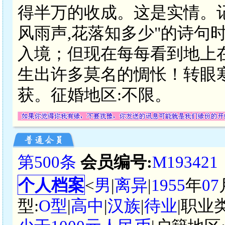
得半万的收成。这是实情。
风雨声,花落知多少"的诗句
入境；但现在每每看到地上
生出许多莫名的惆怅！转眼
获。征婚地区:不限。
第500条
会员编号:
M193421
个人档案
<
男
|
离异
|
1955
年
07
型:
O型
|
高中
|
汉族
|
待业
|职业