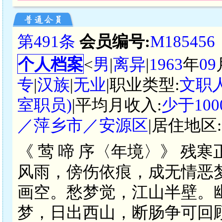
第491条
会员编号:
M185456
个人档案
<
男
|
离异
|
1963
年
09
专
|
汉族
|
无业
|职业类型:
文职
室职员)
|平均月收入:
少于10
／萍乡市／安源区
|居住地区:
《 莺 啼 序〈年境〉》 
风雨，傍伤依痕，成无情恶
画空。愁梦觉，江山半壁。
梦，日出西山，断肠争可回