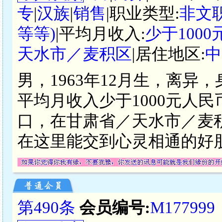
专
|
汉族
|
销售
|职业类型:
非文
等等)
|平均月收入:
少于100
天水市／麦积区
|居住地区:
中
男，1963年12月生，离异
平均月收入少于1000元人
口，在甘肃省／天水市／麦
在这里能交到心灵相通的好
第490条
会员编号:
M177999