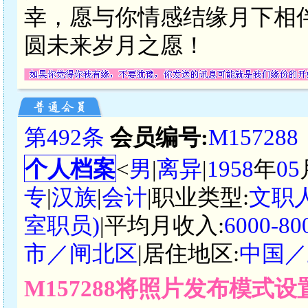
幸，愿与你情感结缘月下相
圆未来岁月之愿！
第492条
会员编号:
M157288
个人档案
<
男
|
离异
|
1958
年
05
专
|
汉族
|
会计
|职业类型:
文职
室职员)
|平均月收入:
6000-
市／闸北区
|居住地区:
中国／
M157288将照片发布模式