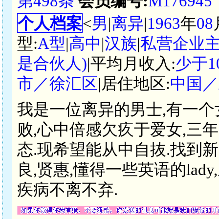
第498条
会员编号:
M176945
个人档案
<
男
|
离异
|
1963
年
08
型:
A型
|
高中
|
汉族
|
私营企业
是合伙人)
|平均月收入:
少于1
市／徐汇区
|居住地区:
中国／
我是一位离异的男士,有一个女儿
败,心中倍感欠疚于爱女,三
态.现希望能从中自抜.找到新的
良,贤惠,懂得一些英语的lad
疾病不离不弃.