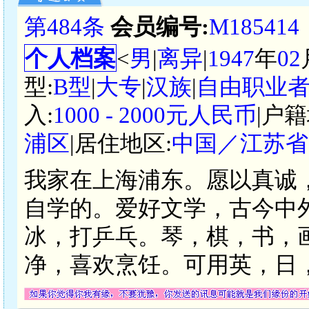
第484条
会员编号:
M185414
个人档案
<
男
|
离异
|
1947
年
02
型:
B型
|
大专
|
汉族
|
自由职业
入:
1000 - 2000元人民币
|户籍
浦区
|居住地区:
中国／江苏省
我家在上海浦东。愿以真诚
自学的。爱好文学，古今中
冰，打乒乓。琴，棋，书，
净，喜欢烹饪。可用英，日