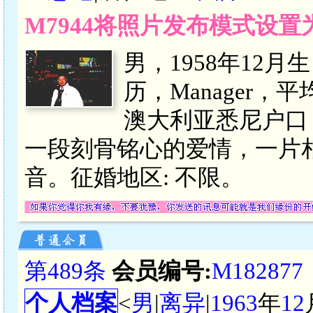
M7944将照片发布模式设置
男，1958年12
历，Manager，平均
澳大利亚悉尼户口
一段刻骨铭心的爱情，一片
音。征婚地区: 不限。
第489条
会员编号:
M182877
个人档案
<
男
|
离异
|
1963
年
12