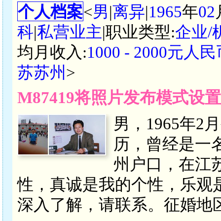
个人档案
<
男
|
离异
|
1965
年
02
科
|
私营业主
|职业类型:
企业
均月收入:
1000 - 2000元人
苏苏州
>
M87419将照片发布模式设
男，1965年
历，曾经是一
州户口，在江
性，真诚是我的个性，乐观
深入了解，请联系。征婚地区