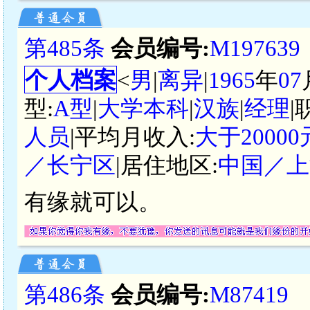
第485条
会员编号:
M197639
个人档案
<
男
|
离异
|
1965
年
07
型:
A型
|
大学本科
|
汉族
|
经理
|
人员
|平均月收入:
大于2000
／长宁区
|居住地区:
中国／上
有缘就可以。
第486条
会员编号:
M87419