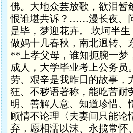
佛。大地众芸放歌，欲泪暂
恨谁堪共诉？……漫长夜、
是毕，梦迎花卉。 坎坷半
做妈十几春秋，南北迥转、
**上孝父母，谁知扼腕一
成人，大学毕业考上公务员
劳、艰辛是我昨日的故事，
狂、不秽语著称，能吃苦耐
明、善解人意、知道珍惜、
顾情不论理〈夫妻间只能论
弃，愿相濡以沫、永揽常怀