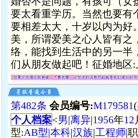
婚否不是问题，有孩可（女
要太看重学历。当然也要有
要相差太大，十岁以内为好
美，所谓爱美之心人皆有之
络，能找到生活中的另一半
们从朋友做起吧！征婚地区:
第482条
会员编号:
M179581
个人档案
<
男
|
离异
|
1956
年
12
型:
AB型
|
本科
|
汉族
|
工程师
|