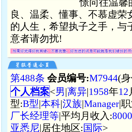
憬向往温馨
良、温柔、懂事、不慕虚荣
的人生，希望执子之手，与
意者请勿扰!
第488条
会员编号:
M7944
(
个人档案
<
男
|
离异
|
1958
年
12
型:
B型
|
本科
|
汉族
|
Manager
|
厂长经理等
|平均月收入:
800
亚悉尼
|居住地区:
国际
>