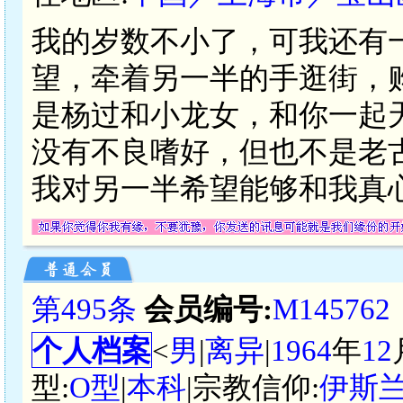
我的岁数不小了，可我还有
望，牵着另一半的手逛街，
是杨过和小龙女，和你一起
没有不良嗜好，但也不是老
我对另一半希望能够和我真
第495条
会员编号:
M145762
个人档案
<
男
|
离异
|
1964
年
12
型:
O型
|
本科
|宗教信仰:
伊斯