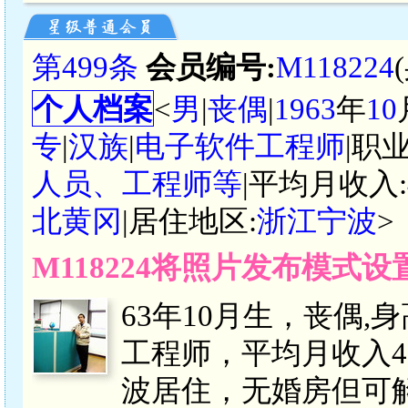
第499条
会员编号:
M118224
个人档案
<
男
|
丧偶
|
1963
年
10
专
|
汉族
|
电子软件工程师
|职
人员、工程师等
|平均月收入:
北黄冈
|居住地区:
浙江宁波
>
M118224将照片发布模式
63年10月生，丧偶,
工程师，平均月收入40
波居住，无婚房但可