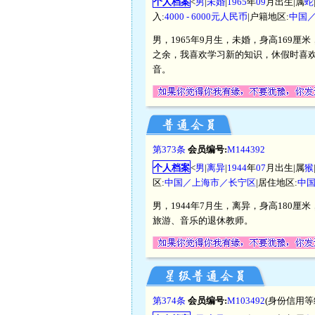
个人档案
<
男
|
未婚
|
1965
年
09
月出生|属
蛇
入:
4000 - 6000元人民币
|户籍地区:
中国
男，1965年9月生，未婚，身高169厘
之余，我喜欢学习新的知识，休假时喜
音。
第373条
会员编号:
M144392
个人档案
<
男
|
离异
|
1944
年
07
月出生|属
猴
区:
中国／上海市／长宁区
|居住地区:
中
男，1944年7月生，离异，身高180厘
旅游、音乐的退休教师。
第374条
会员编号:
M103492
(身份信用等