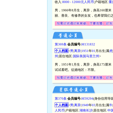
收入:
8000 - 12000元人民币
|户籍地区:
重
男，1966年8月生，离异，身高160厘
丽、善良、有修养的女友，也希望我们
第369条
会员编号:
M131832
个人档案
<
男
|
离异
|
1951
年
01
月出生|属
虎
州
|居住地区:
国际美国马里兰州
>
男，1951年1月生，离异，身高175
试试看吧。征婚地区：不限。
第370条
会员编号:
M59294
(身份信用等级
个人档案
<
男
|
离异
|
1949
年
03
月出生|属
牛
人民币
|户籍地区:
湖南长沙
|居住地区:
中