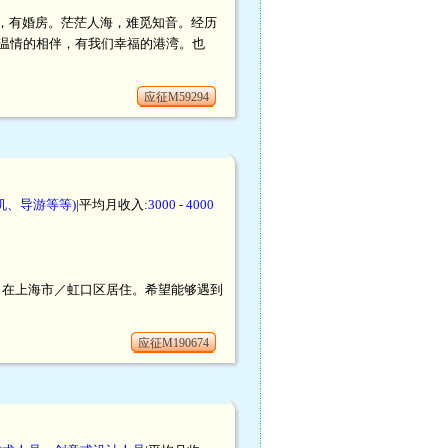
居住，有婚房。茫茫人海，难觅知音。经历
温情的相伴，有我们幸福的港湾。也
应征M59294
机、导游等等)
|平均月收入:
3000 - 4000
户口，在上海市／虹口区居住。希望能够遇到
应征M190674