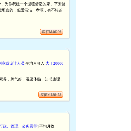
护，为你我建一个温暖舒适的家、平安健
些顽皮的，但爱清洁、孝顺，有不错的
应征M46296
创意或设计人员
|平均月收入:
大于20000
素养，脾气好，温柔体贴，知书达理，
应征M186478
行政、管理、公务员等)
|平均月收