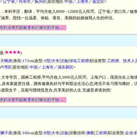
／辽宁省／丹东市／振兴区
|居住地区:
中国／上海市／嘉定区
>
厘米，本科学历，翻译，平均月收入8000 - 12000元人民币。辽宁省／营口市
有涵养。想找一位温柔、体贴、善良、美丽的姑娘做我人生的伴侣。
级:
)
|
天蝎座
|身高:
173
cm|血型:
A型
|
大专
|
汉族
|
绿化工程师
|职业类型:
工程师、技术人
卢湾区
|居住地区:
中国／上海市／浦东新区
>
厘米.大专学历，园林工程师,平均月收入3000元人民币。上海户口，现居住在上海
,具有家庭责任感，拥有健康良好与平和豁达生活心态,绝无不良习惯与嗜好，洁
虚荣女子，且能与我情投意合,共享美好的人生.无诚意者请勿扰!
|
狮子座
|身高:
160
cm|血型:
B型
|
大专
|
汉族
|宗教信仰:
佛教
|
工程师
|职业类型:
企业/