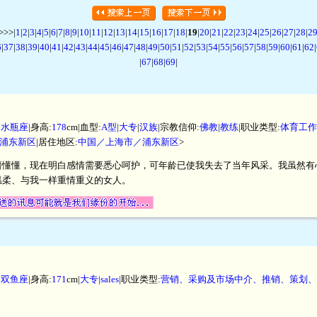
>>|
1
|
2
|
3
|
4
|
5
|
6
|
7
|
8
|
9
|
10
|
11
|
12
|
13
|
14
|
15
|
16
|
17
|
18
|
19
|
20
|
21
|
22
|
23
|
24
|
25
|
26
|
27
|
28
|
2
6
|
37
|
38
|
39
|
40
|
41
|
42
|
43
|
44
|
45
|
46
|
47
|
48
|
49
|
50
|
51
|
52
|
53
|
54
|
55
|
56
|
57
|
58
|
59
|
60
|
61
|
62
|
|
67
|
68
|
69
|
|
水瓶座
|身高:
178
cm|血型:
A型
|
大专
|
汉族
|宗教信仰:
佛教
|
教练
|职业类型:
体育工作
浦东新区
|居住地区:
中国／上海市／浦东新区
>
懵懂懂，现在明白感情需要悉心呵护，可年龄已使我失去了当年风采。我虽然有
温柔、与我一样重情重义的女人。
|
双鱼座
|身高:
171
cm|
大专
|
sales
|职业类型:
营销、采购及市场中介、推销、策划、