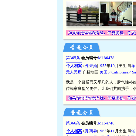
第365条
会员编号:
M186478
个人档案
<
男
|
未婚
|
1955
年
10
月出生|属
羊
元人民币
|户籍地区:
美国／California／San
我是一个普通而又平凡的人，脾气性格
传统家庭型的更佳。让我们共同携手，
第366条
会员编号:
M154746
个人档案
<
男
|
离异
|
1965
年
11
月出生|属
蛇