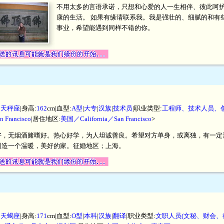
不用太多的言语承诺，只想和心爱的人一生相伴、彼此呵
康的生活。 如果有缘请联系我。我是强壮的、细腻的和有
事业，希望能遇到同样不错的你。
|
天秤座
|身高:
162
cm|血型:
A型
|
大专
|
汉族
|
技术员
|职业类型:
工程师、技术人员、
 Francisco
|居住地区:
美国／California／San Francisco
>
好，无烟酒赌嗜好。热心好学，为人坦诚善良。希望对方单身，或离独，有一定
创造一个温暖，美好的家。征婚地区；上海。
|
天蝎座
|身高:
171
cm|血型:
O型
|
本科
|
汉族
|
翻译
|职业类型:
文职人员(文秘、财会、