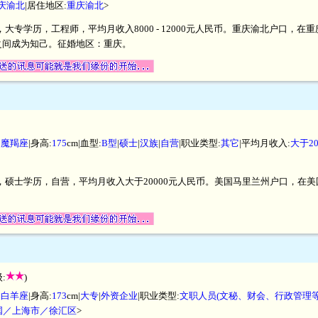
庆渝北
|居住地区:
重庆渝北
>
米，大专学历，工程师，平均月收入8000 - 12000元人民币。重庆渝北户口
之间成为知己。征婚地区：重庆。
|
魔羯座
|身高:
175
cm|血型:
B型
|
硕士
|
汉族
|
自营
|职业类型:
其它
|平均月收入:
大于2
厘米，硕士学历，自营，平均月收入大于20000元人民币。美国马里兰州户口，
:
)
|
白羊座
|身高:
173
cm|
大专
|
外资企业
|职业类型:
文职人员(文秘、财会、行政管理等
国／上海市／徐汇区
>