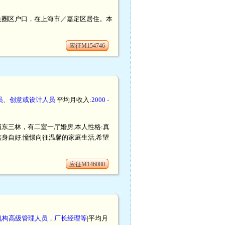
／鲅鱼圈区户口，在上海市／嘉定区居住。本
应征M154746
员、创意或设计人员
|平均月收入:
2000 -
浦东三林，有二室一厅婚房,本人性格:真
身自好.憧憬向往温馨的家庭生活,希望
应征M146080
机构高级管理人员，厂长经理等
|平均月