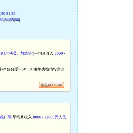
9
|
30
|
31
|
32
|
63
|
64
|
65
|
66
|
者(运动员、教练等)
|平均月收入:
3000 -
心再好好爱一次，但哪里去找情投意合
应征M177940
推广等
|平均月收入:
8000 - 12000元人民