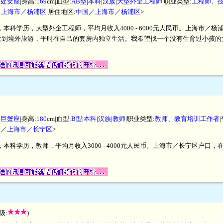
|
处女座
|身高:
169
cm|血型:
AB型
|
本科
|
汉族
|
大型外企工程师
|职业类型:
工程师、
／上海市／杨浦区
|居住地区:
中国／上海市／杨浦区
>
米，本科学历，大型外企工程师，平均月收入4000 - 6000元人民币。上海市
欢到境外旅游，平时在自己的套房内独立生活。我希望找一个没有生育过小孩的
|
巨蟹座
|身高:
180
cm|血型:
B型
|
本科
|
汉族
|
教师
|职业类型:
教师、教育培训工作者
国／上海市／长宁区
>
米，本科学历，教师，平均月收入3000 - 4000元人民币。上海市／长宁区户
级:
)