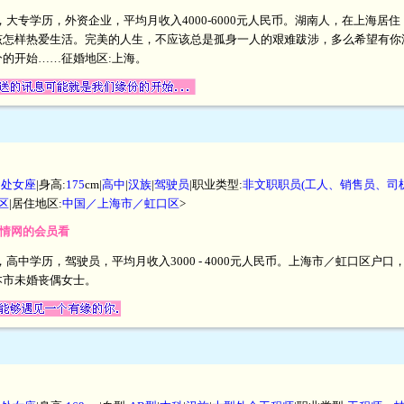
厘米，大专学历，外资企业，平均月收入4000-6000元人民币。湖南人，在上海
该怎样热爱生活。完美的人生，不应该总是孤身一人的艰难跋涉，多么希望有你
的开始……征婚地区:上海。
|
处女座
|身高:
175
cm|
高中
|
汉族
|
驾驶员
|职业类型:
非文职职员(工人、销售员、司
区
|居住地区:
中国／上海市／虹口区
>
爱情网的会员看
米，高中学历，驾驶员，平均月收入3000 - 4000元人民币。上海市／虹口区
本市未婚丧偶女士。