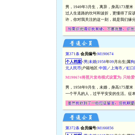
男，1949年3月生，离异，身高173
过人生道路的坎坷和波折，更懂得了应
许，你对我关注的这一刻，就是我们缘分
第371条
会员编号:
M190674
个人档案
<
男
|
未婚
|
1958
年
09
月出生|属
狗
元人民币
|户籍地区:
中国／上海市／虹口
M190674将照片发布模式设置为: 只给
男，1958年9月生，未婚，身高175厘
一个平凡的人，过平平安安的生活。征
第372条
会员编号:
M166856