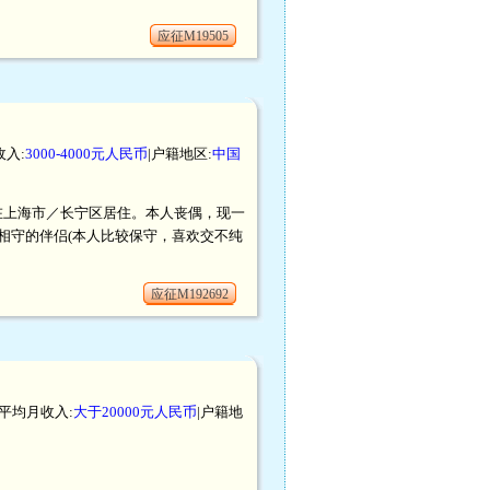
应征M19505
收入:
3000-4000元人民币
|户籍地区:
中国
口，在上海市／长宁区居住。本人丧偶，现一
相守的伴侣(本人比较保守，喜欢交不纯
应征M192692
|平均月收入:
大于20000元人民币
|户籍地