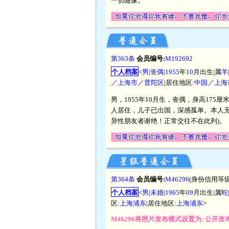
一切随缘。
第363条
会员编号:
M192692
个人档案
<
男
|
丧偶
|
1955
年
10
月出生|属
羊
／上海市／普陀区
|居住地区:
中国／上海
男，1955年10月生，丧偶，身高17
人居住，儿子已出国，深感孤单。本人
异性朋友者谢绝！正常交往不在此列)。
第364条
会员编号:
M46296
(身份信用等级
个人档案
<
男
|
未婚
|
1965
年
09
月出生|属
蛇
区:
上海浦东
|居住地区:
上海浦东
>
M46296将照片发布模式设置为: 公开