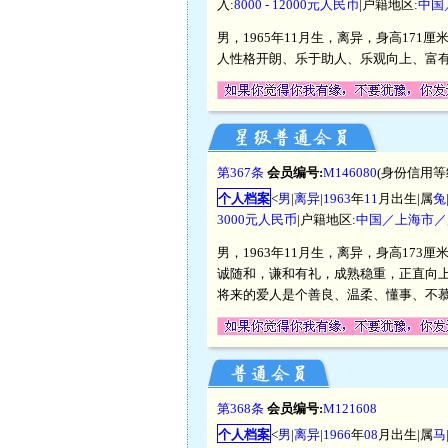
入:
8000 - 12000元人民币
|户籍地区:
中国
男，1965年11月生，离异，身高171
人性格开朗、乐于助人、乐观向上、富
第367条
会员编号:
M146080
(身份信用等
个人档案
<
男
|
离异
|
1963
年
11
月出生|属
兔
3000元人民币
|户籍地区:
中国／上海市／
男，1963年11月生，离异，身高173
诚随和，谦和有礼，成熟稳重，正直向上
将来的爱人是个善良、温柔、懂事、不慕
第368条
会员编号:
M121608
个人档案
<
男
|
离异
|
1966
年
08
月出生|属
马