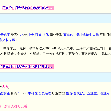
|
天蝎座
|身高:
175
cm|
中专
|
汉族
|
退休
|职业类型:
离退休、无业或待业人员
|平均月
市／长宁区
>
5厘米，中专学历，退休，平均月收入3000-4000元人民币。上海市／普陀区户
无不良嗜好，不抽烟，不酗酒。寻一位心地善良，有爱心，有家庭观念，能永远
:
)
|
处女座
|身高:
175
cm|
本科在读
|
总经理
|职业类型:
投资(合伙)人、企业主、创业者
发布，所有人都可以看