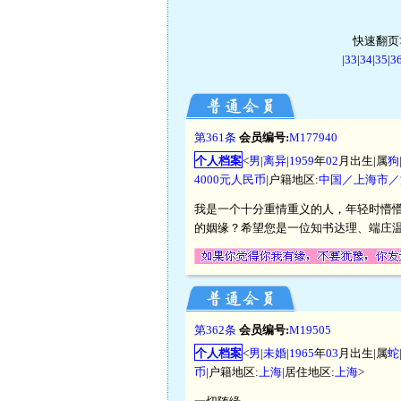
快速翻页>
|
33
|
34
|
35
|
3
第361条
会员编号:
M177940
个人档案
<
男
|
离异
|
1959
年
02
月出生|属
狗
4000元人民币
|户籍地区:
中国／上海市／
我是一个十分重情重义的人，年轻时懵
的姻缘？希望您是一位知书达理、端庄
第362条
会员编号:
M19505
个人档案
<
男
|
未婚
|
1965
年
03
月出生|属
蛇
币
|户籍地区:
上海
|居住地区:
上海
>