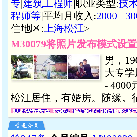
专
|
建筑工程师
|职业类型:
技
程师等
|平均月收入:
2000 -
住地区:
上海松江
>
M30079将照片发布模式设
男，1
大专学
- 4
松江居住，有婚房。随缘。征