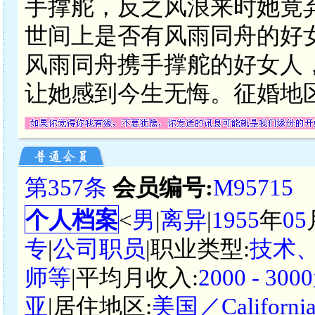
手撑舵，反之风浪来时她竟
世间上是否有风雨同舟的好
风雨同舟携手撑舵的好女人
让她感到今生无悔。征婚地区
第357条
会员编号:
M95715
个人档案
<
男
|
离异
|
1955
年
05
专
|
公司职员
|职业类型:
技术
师等
|平均月收入:
2000 - 3
亚
|居住地区:
美国／California