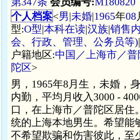
第347条
会员编号:
M180820
个人档案
<
男
|
未婚
|
1965
年
08
型:
O型
|
本科在读
|
汉族
|
销售
会、行政、管理、公务员等)
户籍地区:
中国／上海市／普
陀区
>
男，1965年8月生，未婚，
内勤，平均月收入3000 - 
口，在上海市／普陀区居住
统的上海本地男生。希望能
不希望欺骗和伤害彼此，至