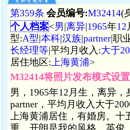
第359条
会员编号:
M32414
(
个人档案
<
男
|
离异
|
1965
年
12
型:
A型
|
本科
|
汉族
|
partner
|职
长经理等
|平均月收入:
大于2
居住地区:
上海黄浦
>
M32414将照片发布模式设
男，1965年12月生，离异
partner，平均月收入大于
上海黄浦居住，有婚房。十
重，开朗是我的风格，英俊