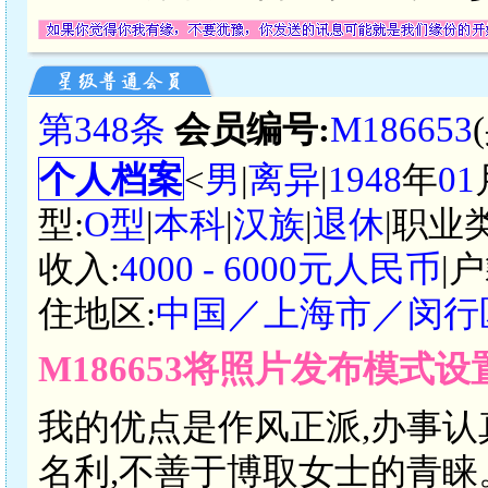
第348条
会员编号:
M186653
个人档案
<
男
|
离异
|
1948
年
01
型:
O型
|
本科
|
汉族
|
退休
|职业
收入:
4000 - 6000元人民币
|
住地区:
中国／上海市／闵行
M186653将照片发布模式
我的优点是作风正派,办事认
名利,不善于博取女士的青