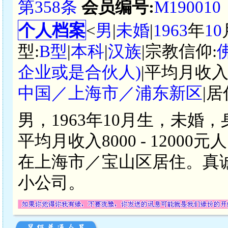
第358条
会员编号:
M190010
个人档案
<
男
|
未婚
|
1963
年
10
型:
B型
|
本科
|
汉族
|宗教信仰:
企业或是合伙人)
|平均月收入
中国／上海市／浦东新区
|居
男，1963年10月生，未婚
平均月收入8000 - 120
在上海市／宝山区居住。真
小公司。