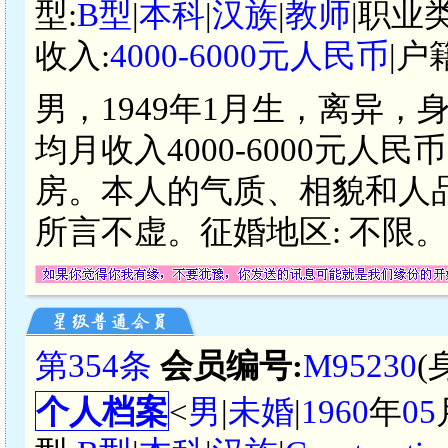
型:
B型
|
本科
|
汉族
|
教师
|职业
收入:
4000-6000元人民币
|户
男，1949年1月生，离异，
均月收入4000-6000元
房。本人的气质、相貌和人
所言不虚。征婚地区: 不限。
第354条
会员编号:
M95230
(
个人档案
<
男
|
未婚
|
1960
年
05