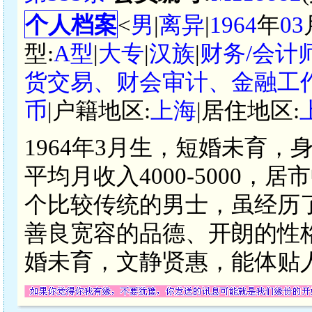
个人档案
<
男
|
离异
|
1964
年
03
型:
A型
|
大专
|
汉族
|
财务/会计
货交易、财会审计、金融工
币
|户籍地区:
上海
|居住地区:
1964年3月生，短婚未育，身
平均月收入4000-5000，居
个比较传统的男士，虽经历
善良宽容的品德、开朗的性
婚未育，文静贤惠，能体贴