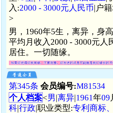
入:
2000 - 3000元人民币
|户籍
>
男，1960年5生，离异，身
平均月收入2000 - 300
居住。一切随缘。
第345条
会员编号:
M81534
个人档案
<
男
|
离异
|
1961
年
09
科
|
行政
|职业类型:
专利商标