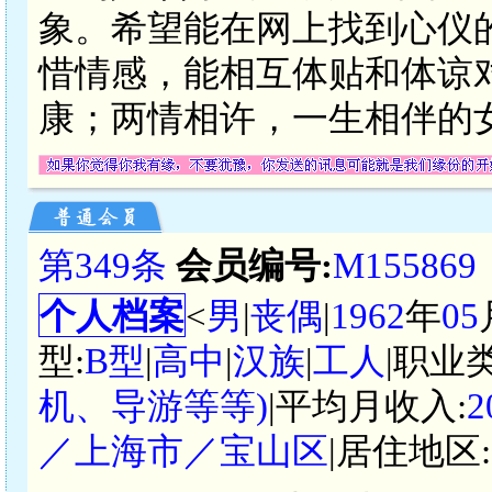
象。希望能在网上找到心仪
惜情感，能相互体贴和体谅
康；两情相许，一生相伴的
第349条
会员编号:
M155869
个人档案
<
男
|
丧偶
|
1962
年
05
型:
B型
|
高中
|
汉族
|
工人
|职业
机、导游等等)
|平均月收入:
2
／上海市／宝山区
|居住地区: