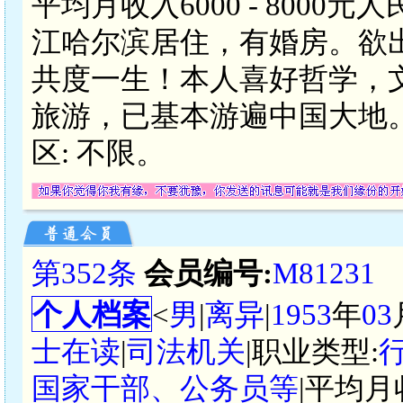
平均月收入6000 - 800
江哈尔滨居住，有婚房。欲
共度一生！本人喜好哲学，
旅游，已基本游遍中国大地
区: 不限。
第352条
会员编号:
M81231
个人档案
<
男
|
离异
|
1953
年
03
士在读
|
司法机关
|职业类型:
国家干部、公务员等
|平均月