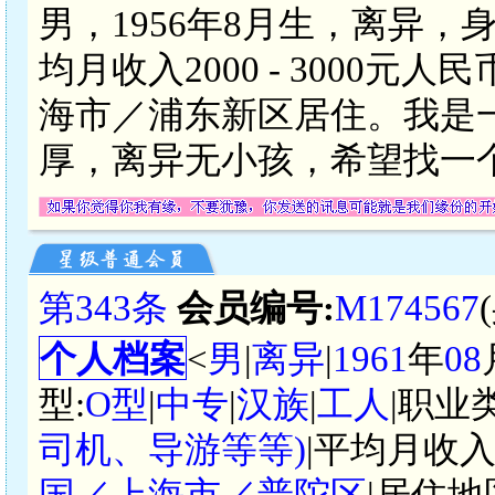
男，1956年8月生，离异，
均月收入2000 - 3000
海市／浦东新区居住。我是
厚，离异无小孩，希望找一
第343条
会员编号:
M174567
个人档案
<
男
|
离异
|
1961
年
08
型:
O型
|
中专
|
汉族
|
工人
|职业
司机、导游等等)
|平均月收入
国／上海市／普陀区
|居住地