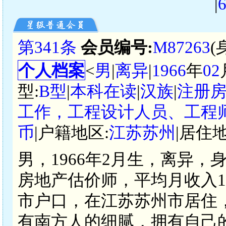
|
第341条
会员编号:
M87263
(
个人档案
<
男
|
离异
|
1966
年
02
型:
B型
|
本科在读
|
汉族
|
注册
工作，工程设计人员、工程
币
|户籍地区:
江苏苏州
|居住地
男，1966年2月生，离异，
房地产估价师，平均月收入160
市户口，在江苏苏州市居住
有南方人的细腻，拥有自己