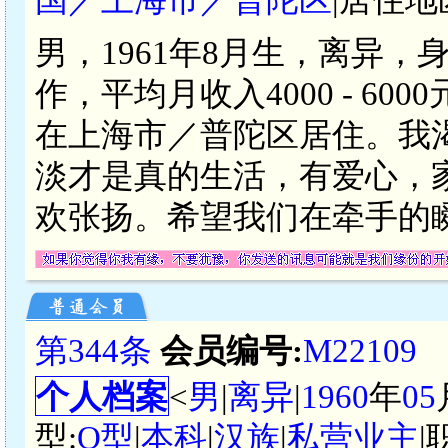
男，1961年8月生，离异，
作，平均月收入4000 - 6
在上海市／普陀区居住。我
淡才是真的生活，有爱心，
欢张扬。希望我们在牵手的
第344条
会员编号:
M22109
个人档案
<
男
|
离异
|
1960
年
05
型:
O型
|
本科
|
汉族
|
私营业主
|