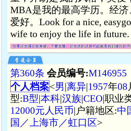
MBA是我的最高学历。经
爱好。Look for a nice, easygoing
wife to enjoy the life in 
第360条
会员编号:
M146955
个人档案
<
男
|
离异
|
1957
年
08
型:
B型
|
本科
|
汉族
|
CEO
|职业
12000元人民币
|户籍地区:
中
国／上海市／虹口区
>