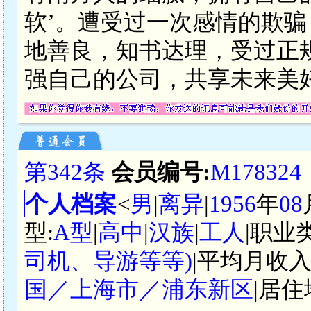
软’。遭受过一次感情的欺
地善良，知书达理，受过正
强自己的公司，共享未来美
第342条
会员编号:
M178324
个人档案
<
男
|
离异
|
1956
年
08
型:
A型
|
高中
|
汉族
|
工人
|职业
司机、导游等等)
|平均月收入
国／上海市／浦东新区
|居住