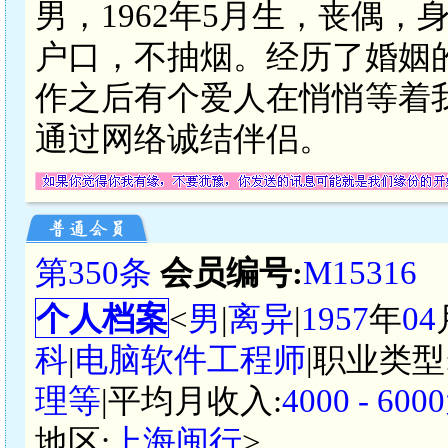
男，1962年5月生，丧偶，
户口，不抽烟。经历了婚姻
作之后有个爱人在悄悄等着
通过网络诚结伴侣。
第350条
会员编号:
M15316
个人档案
<
男
|
离异
|
1957
年
04
科
|
电脑软件工程师
|职业类型
理等
|平均月收入:
4000 - 6
地区:
上海闽行
>