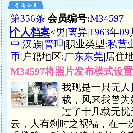
第356条
会员编号:
M34597
个人档案
<
男
|
离异
|
1963
年
09
中
|
汉族
|
管理
|职业类型:
私营
币
|户籍地区:
广东东莞
|居住地
M34597将照片发布模式设
我现是一只无人
载，风来我曾为
过了十几载无忧
云，人有刹时之祸福，在一