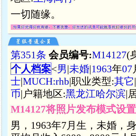
一切随缘。
第351条
会员编号:
M14127
(
个人档案
<
男
|
未婚
|
1963
年
07
士
|
MUCH:rhb
|职业类型:
其它
币
|户籍地区:
黑龙江哈尔滨
|
M14127将照片发布模式设
男，1963年7月生，未婚，