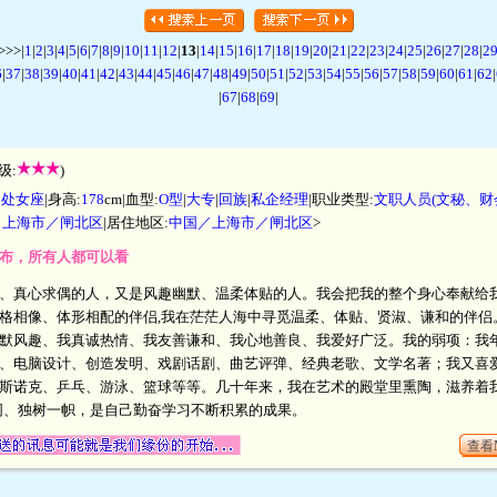
>>|
1
|
2
|
3
|
4
|
5
|
6
|
7
|
8
|
9
|
10
|
11
|
12
|
13
|
14
|
15
|
16
|
17
|
18
|
19
|
20
|
21
|
22
|
23
|
24
|
25
|
26
|
27
|
28
|
2
6
|
37
|
38
|
39
|
40
|
41
|
42
|
43
|
44
|
45
|
46
|
47
|
48
|
49
|
50
|
51
|
52
|
53
|
54
|
55
|
56
|
57
|
58
|
59
|
60
|
61
|
62
|
|
67
|
68
|
69
|
级:
)
|
处女座
|身高:
178
cm|血型:
O型
|
大专
|
回族
|
私企经理
|职业类型:
文职人员(文秘、财
／上海市／闸北区
|居住地区:
中国／上海市／闸北区
>
开发布，所有人都可以看
、真心求偶的人，又是风趣幽默、温柔体贴的人。我会把我的整个身心奉献给
格相像、体形相配的伴侣,我在茫茫人海中寻觅温柔、体贴、贤淑、谦和的伴侣
默风趣、我真诚热情、我友善谦和、我心地善良、我爱好广泛。我的弱项：我
、电脑设计、创造发明、戏剧话剧、曲艺评弹、经典老歌、文学名著；我又喜
斯诺克、乒乓、游泳、篮球等等。几十年来，我在艺术的殿堂里熏陶，滋养着
同、独树一帜，是自己勤奋学习不断积累的成果。
查看