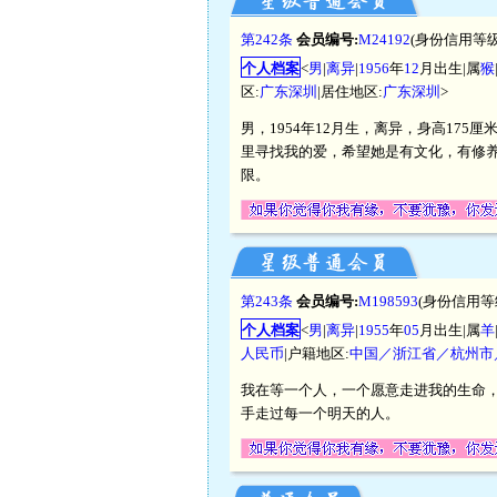
第242条
会员编号:
M24192
(身份信用等级
个人档案
<
男
|
离异
|
1956
年
12
月出生|属
猴
区:
广东深圳
|居住地区:
广东深圳
>
男，1954年12月生，离异，身高175
里寻找我的爱，希望她是有文化，有修
限。
第243条
会员编号:
M198593
(身份信用等
个人档案
<
男
|
离异
|
1955
年
05
月出生|属
羊
人民币
|户籍地区:
中国／浙江省／杭州市
我在等一个人，一个愿意走进我的生命
手走过每一个明天的人。