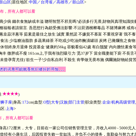
鼓山区
|居住地区:
中国／台湾省／高雄市／鼓山区
>
开发布，所有人都可以看
壽少病 錢衣食無缺或丰溢 聰明智慧不邪見嗎?必須多行无畏,財物與真理知識技
種福報者請留言. 吾思想行為頗受佛法影響:不沾菸酒檳榔毒品 不賭博麻將 戒有
蔥韭蒜洋蔥等 茹素是最佳之放生˙誠實 重然諾 不嫌貧不慕富 不重視穿著˙我不養
食法:少塩糖油脂肪 多蔬果綠茶 不吃或少吃油炸醃漬罐頭 炭烤 已黴爛焦之食物
休領終身月退俸 投資基金˙健康約56kg 容貌看似42歲 有白鬚髮˙內向膽怯素食等
 胸丰 微胖或不瘦 161cm上,于我有強烈吸引力˙觅37岁下 當全職妻能下廚 不長
未曾孕育尤佳)˙欲生一子!少自私自利 不殺生 肯學做无畏布施 偶爾施財物給貧苦
:
)
|
狮子座
|身高:
172
cm|血型:
O型
|
大专
|
汉族
|
部门主管
|职业类型:
企业/机构高级管
区:
上海
>
发布，所有人都可以看
，身高172厘米，大专，目前在一家公司任销售管理主管，月收入4000 - 500
曾经有小康生活，后因投资失败一贫如洗，并负不小的债务，靠勤奋与努力才