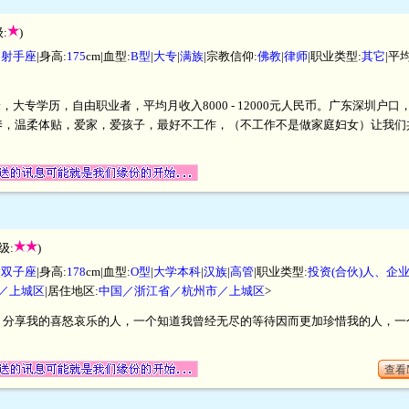
:
)
|
射手座
|身高:
175
cm|血型:
B型
|
大专
|
满族
|宗教信仰:
佛教
|
律师
|职业类型:
其它
|平
厘米，大专学历，自由职业者，平均月收入8000 - 12000元人民币。广东深圳
养，温柔体贴，爱家，爱孩子，最好不工作，（不工作不是做家庭妇女）让我们
级:
)
|
双子座
|身高:
178
cm|血型:
O型
|
大学本科
|
汉族
|
高管
|职业类型:
投资(合伙)人、企
／上城区
|居住地区:
中国／浙江省／杭州市／上城区
>
，分享我的喜怒哀乐的人，一个知道我曾经无尽的等待因而更加珍惜我的人，一
查看