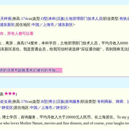
|
天秤座
|身高:
174
cm|血型:
O型
|
本科
|
汉族
|
土地管理部门技术人员
|职业类型:
有执
浦东新区
|居住地区:
中国／上海市／浦东新区
>
开发布，所有人都可以看
月生，离异，身高174厘米，本科学历，土地管理部门技术人员，平均月收入6000 
浦东新区居住。我是普通会员，给我写信时请选择“应征通功能”，否则我将无法
级:
)
|
处女座
|身高:
170
cm|血型:
B型
|
博士
|
汉族
|
咨询服务
|职业类型:
专利商标、律师、
／静安区
|居住地区:
中国／上海市／静安区
>
，咨询服务，平均月收入大于20000元人民币。在上海居住。To my partner: Do you 
meone who loves Mother Nature, movies and fine dinners, and of course, your la