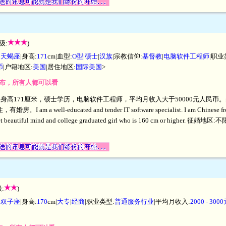
级:
)
|
天蝎座
|身高:
171
cm|血型:
O型
|
硕士
|
汉族
|宗教信仰:
基督教
|
电脑软件工程师
|职业
币
|户籍地区:
美国
|居住地区:
国际美国
>
开发布，所有人都可以看
身高171厘米，硕士学历，电脑软件工程师，平均月收入大于50000元人民币。美国Calif
有婚房。I am a well-educated and tender IT software specialist. I am Chinese fro
meet beautiful mind and college graduated girl who is 160 cm or higher. 征婚地区
:
)
|
双子座
|身高:
170
cm|
大专
|
经商
|职业类型:
普通服务行业
|平均月收入:
2000 - 30