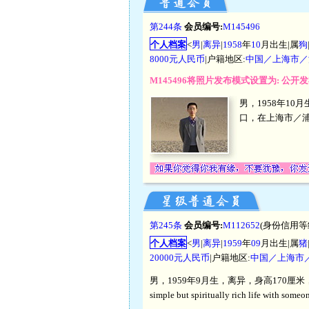
第244条
会员编号:
M145496
个人档案
<
男
|
离异
|
1958
年
10
月出生|属
狗
8000元人民币
|户籍地区:
中国／上海市／
M145496将照片发布模式设置为: 公
男，1958年10
口，在上海市／
第245条
会员编号:
M112652
(身份信用等
个人档案
<
男
|
离异
|
1959
年
09
月出生|属
猪
20000元人民币
|户籍地区:
中国／上海市
男，1959年9月生，离异，身高170厘米，博士学历
simple but spiritually rich life with so