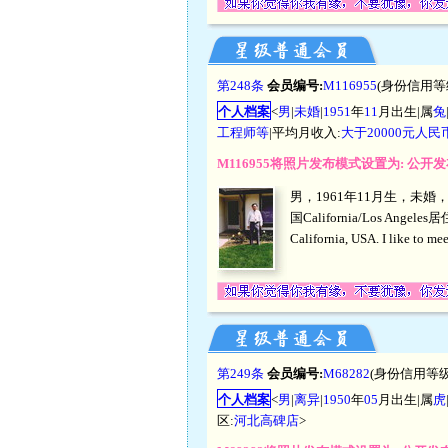
第248条
会员编号:
M116955
(身份信用等
个人档案
<
男
|
未婚
|
1951
年
11
月出生|属
兔
工程师等
|平均月收入:
大于20000元人民
M116955将照片发布模式设置为: 公
男，1961年11月生，未婚，
国California/Los Angeles居住，
California, USA. I like to 
第249条
会员编号:
M68282
(身份信用等级
个人档案
<
男
|
离异
|
1950
年
05
月出生|属
虎
区:
河北高碑店
>