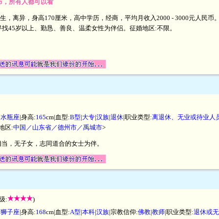
发布，所有人都可以看
5月生，离异，身高170厘米，高中学历，经商，平均月收入2000 - 3000元
找45岁以上、勤恳、善良、温柔女性为伴侣。征婚地区:不限。
|
水瓶座
|身高:
165
cm|血型:
B型
|
大专
|
汉族
|
退休
|职业类型:
离退休、无业或待业人
地区:
中国／山东省／德州市／禹城市
>
相当，无子女，志同道合的女士为伴。
级:
)
|
狮子座
|身高:
168
cm|血型:
A型
|
本科
|
汉族
|宗教信仰:
佛教
|
教师
|职业类型:
退休或无