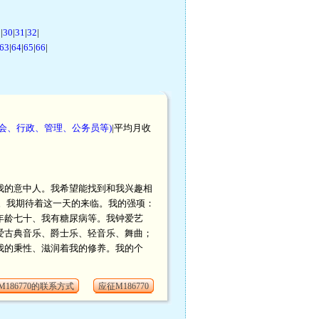
9
|
30
|
31
|
32
|
63
|
64
|
65
|
66
|
会、行政、管理、公务员等)
|平均月收
我的意中人。我希望能找到和我兴趣相
。我期待着这一天的来临。我的强项：
年龄七十、我有糖尿病等。我钟爱艺
爱古典音乐、爵士乐、轻音乐、舞曲；
我的秉性、滋润着我的修养。我的个
M186770的联系方式
应征M186770