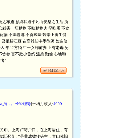
藝之布施˙願與我過平凡而安樂之生活 所
心殺害一切動物 不啖動物肉 罕吃蛋 不食
寵物 不喝咖啡 不喜辣味 醫學上養生健
˙ 吾祖籍江蘇 在高雄任中學教師 曾進修
因,年42方婚 生一女歸前妻.上有老母 另
舌不贪婪 言不欺少發怒 溫柔 勤儉 心地和
者˙
应征M151407
理人员，厂长经理等
|平均月收入:
4000 -
0元人民币。上海卢湾户口，在上海居住，有
总算还清！“是非成败转头空，青山依旧