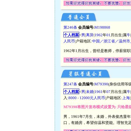
第246条
会员编号:
M198868
个人档案
<
男
|
离异
|
1962
年
01
月出生|属
牛
人民币
|户籍地区:
中国／浙江省／温州市
1962年1月出生，曾经是教师，停薪
第247条
会员编号:
M79390
(身份信用等级
个人档案
<
男
|
未婚
|
1961
年
07
月出生|属
牛
入:
8000 - 12000元人民币
|户籍地区:
上海
M79390将照片发布模式设置为: 只给
男，1961年7月生，未婚，外表俊杰显年轻
口，有婚房，希望你温和贤能。理智充足