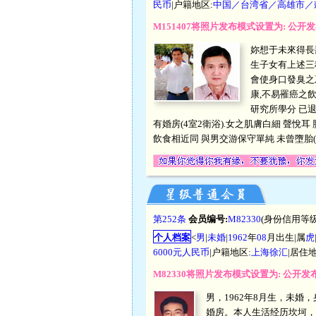
民币
|户籍地区:
中国／台湾省／高雄市／
M151407将照片发布模式设置为: 公
妳想于未來得長
生子女有上述三
會使身口發臭之
康,不易罹癌之飲
研究所學分 已退
有婚房(4室2衛浴).女之肌膚白細 聲悅耳
飲食相近同 與男交游保守單純 未曾墮胎(
第252条
会员编号:
M82330
(身份信用等级
个人档案
<
男
|
未婚
|
1962
年
08
月出生|属
虎
6000元人民币
|户籍地区:
上海徐汇
|居住地
M82330将照片发布模式设置为: 公开
男，1962年8月生，未婚
婚房。本人生活经历坎坷，