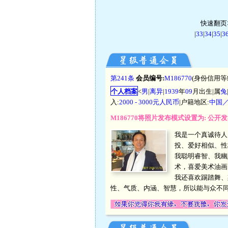
快速翻页>
|
33
|
34
|
35
|
3
第241条
会员编号:
M186770
(身份信用等
个人档案
<
男
|
离异
|
1939
年
09
月出生|属
兔
入:
2000 - 3000元人民币
|户籍地区:
中国
M186770将照片发布模式设置为: 公
我是一个真诚待人
投、爱好相似、性
我聪明睿智、我幽
术，喜爱美术油画
我还喜欢踢踏舞、
性、气质、内涵、智慧，所以能与众不