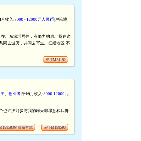
均月收入:
8000 - 12000元人民币
|户籍地
户口，在广东深圳居住，有能力购房。我在这
共同去游历，共同去写生。征婚地区:不
应征M24192
业主、创业者
|平均月收入:
8000-12000元
个也许没能参与我的昨天却愿意和我携
M198593的联系方式
应征M198593