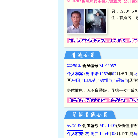
M68282将照片发布模式设置为: 公开
男，1950年
住，有婚房。寻
第250条
会员编号:
M198957
个人档案
<
男
|
未婚
|
1952
年
02
月出生|属
龙
区:
中国／山东省／德州市／禹城市
|居住
身体健康，无不良爱好，寻找一位年龄
第251条
会员编号:
M151407
(身份信用等
个人档案
<
男
|
离异
|
1954
年
08
月出生|属
马