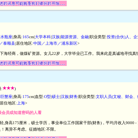
|
水瓶座
|身高:
165
cm|
大学本科
|
汉族
|
能源资源、金融
|职业类型:
投资(合伙)人、
／泰顺县
|居住地区:
中国／上海市／浦东新区
>
留职下海经商，做煤矿资源。女儿22岁，大学毕业已工作。我来此是真诚地寻找
:
)
|
巨蟹座
|身高:
175
cm|血型:
O型
|
硕士
|
汉族
|
财务
|职业类型:
文职人员(文秘、财会、
|居住地区:
上海
>
星级会员或知道密码的人看
,身高175厘米，硕士学历，事业单位工作国家干部(财务)，平均月收入9000 - 
！离异不考虑。征婚地区:不限。