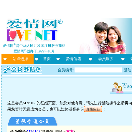
®
爱情网
是中华人民共和国注册服务商标
®
爱情网
创办于1999年10月
站点选择
首页
爱情信箱
会员服务
会员编号:
登陆
这是会员M26108的征婚页面。如您对他有意，请先进行登陆操作之后
果您暂时无意成为会员，也可以过路游客身份
：
直接应征
会员编号:
M26108
(身份信用等级:
)