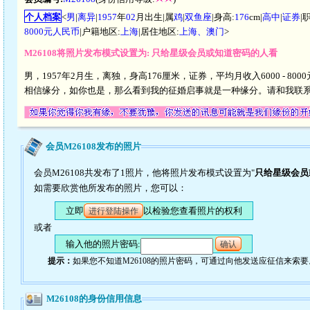
个人档案
<
男
|
离异
|
1957
年
02
月出生|属
鸡
|
双鱼座
|身高:
176
cm|
高中
|
证券
|
8000元人民币
|户籍地区:
上海
|居住地区:
上海、澳门
>
M26108将照片发布模式设置为: 只给星级会员或知道密码的人看
男，1957年2月生，离独，身高176厘米，证券，平均月收入6000 -
相信缘分，如你也是，那么看到我的征婚启事就是一种缘分。请和我联系
会员M26108发布的照片
会员M26108共发布了1照片，他将照片发布模式设置为"
只给星级会员
如需要欣赏他所发布的照片，您可以：
立即
以检验您查看照片的权利
进行登陆操作
或者
输入他的照片密码:
确认
提示：
如果您不知道M26108的照片密码，可通过向他发送应征信来索要
M26108的身份信用信息