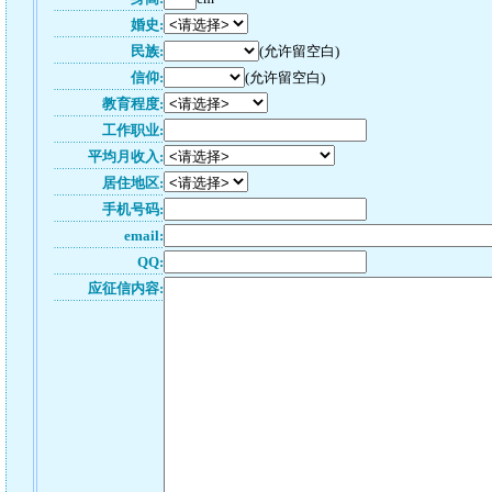
婚史:
民族:
(允许留空白)
信仰:
(允许留空白)
教育程度:
工作职业:
平均月收入:
居住地区:
手机号码:
email:
QQ:
应征信内容: