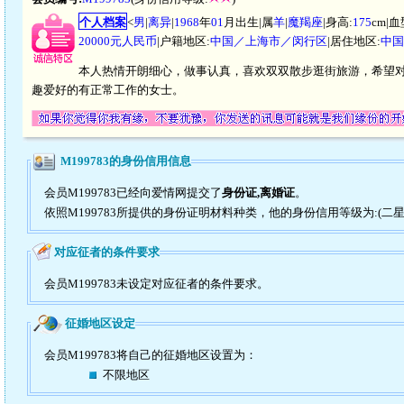
个人档案
<
男
|
离异
|
1968
年
01
月出生|属
羊
|
魔羯座
|身高:
175
cm|血
20000元人民币
|户籍地区:
中国／上海市／闵行区
|居住地区:
中国
本人热情开朗细心，做事认真，喜欢双双散步逛街旅游，希望对方是
趣爱好的有正常工作的女士。
M199783的身份信用信息
会员M199783已经向爱情网提交了
身份证,离婚证
。
依照M199783所提供的身份证明材料种类，他的身份信用等级为:(二星
对应征者的条件要求
会员M199783未设定对应征者的条件要求。
征婚地区设定
会员M199783将自己的征婚地区设置为：
不限地区