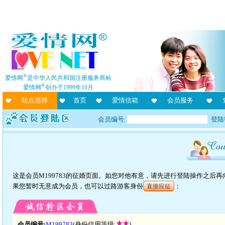
®
爱情网
是中华人民共和国注册服务商标
®
爱情网
创办于1999年10月
站点选择
首页
爱情信箱
会员服务
会员编号:
登陆
这是会员M199783的征婚页面。如您对他有意，请先进行登陆操作之后
果您暂时无意成为会员，也可以过路游客身份
：
直接应征
会员编号:
M199783
(身份信用等级:
)