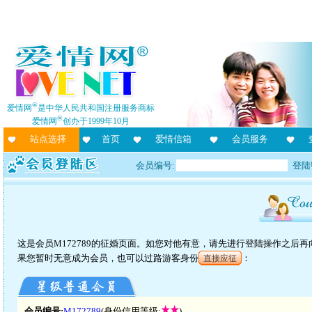
®
爱情网
是中华人民共和国注册服务商标
®
爱情网
创办于1999年10月
站点选择
首页
爱情信箱
会员服务
会员编号:
登陆
这是会员M172789的征婚页面。如您对他有意，请先进行登陆操作之后
果您暂时无意成为会员，也可以过路游客身份
：
直接应征
会员编号:
M172789
(身份信用等级:
)