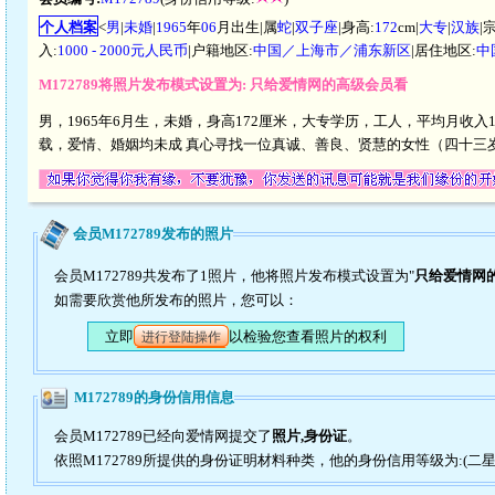
个人档案
<
男
|
未婚
|
1965
年
06
月出生|属
蛇
|
双子座
|身高:
172
cm|
大专
|
汉族
|
入:
1000 - 2000元人民币
|户籍地区:
中国／上海市／浦东新区
|居住地区:
中
M172789将照片发布模式设置为: 只给爱情网的高级会员看
男，1965年6月生，未婚，身高172厘米，大专学历，工人，平均月收入1
载，爱情、婚姻均未成 真心寻找一位真诚、善良、贤慧的女性（四十三
会员M172789发布的照片
会员M172789共发布了1照片，他将照片发布模式设置为"
只给爱情网
如需要欣赏他所发布的照片，您可以：
立即
以检验您查看照片的权利
进行登陆操作
M172789的身份信用信息
会员M172789已经向爱情网提交了
照片,身份证
。
依照M172789所提供的身份证明材料种类，他的身份信用等级为:(二星