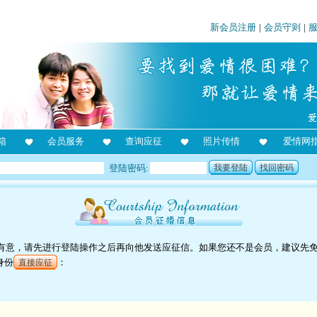
新会员注册
|
会员守则
|
箱
会员服务
查询应征
照片传情
爱情网
登陆密码:
我要登陆
找回密码
对他有意，请先进行登陆操作之后再向他发送应征信。如果您还不是会员，建议先
身份
：
直接应征