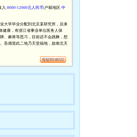
收入:
8000-12000元人民币
|户籍地区:
中
工业大学毕业分配到北京某研究所，后来
体健康，有浙江省事业单位医务人保
打牌、麻将等恶习，目前还不会跳舞，想
州。吾感觉此二地乃天堂福地，故南北天
应征M146522