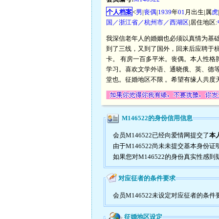
个人档案
<
男
|
丧偶
|
1939
年
01
月出生|属
虎
国／浙江省／杭州市／西湖区
|居住地区:
我深信老年人的婚姻也必须以真情为基
到了三线，又到了国外，回来后应聘于杭
卡。 有房一百多平米。丧偶。本人性
学习。喜欢文学外语、通晓俄、英、德
堂也。征婚地区不限 。希望有缘人共度
M146522的身份信用信息
会员M146522已经向爱情网提交了
本
由于M146522尚未未提交基本身份
如果您对M146522的身份真实性感
对应征者的条件要求
会员M146522未设定对应征者的条件
征婚地区设定