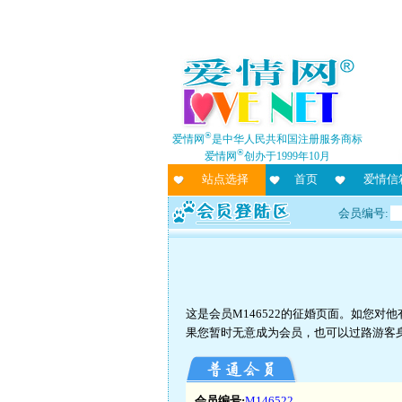
®
爱情网
是中华人民共和国注册服务商标
®
爱情网
创办于1999年10月
站点选择
首页
爱情信
会员编号:
这是会员M146522的征婚页面。如您
果您暂时无意成为会员，也可以过路游客
会员编号:
M146522