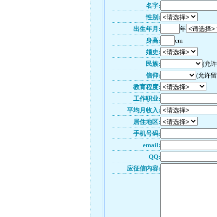
名字:
性别:
出生年月:
年
身高:
cm
婚史:
民族:
(允
信仰:
(允许留
教育程度:
工作职业:
平均月收入:
居住地区:
手机号码:
email:
QQ:
应征信内容: