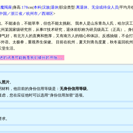
|
魔羯座
|身高:
178
cm|
本科
|
汉族
|
退休
|职业类型:
离退休、无业或待业人员
|平均月
中国／浙江省／杭州市／西湖区
>
础。不能凑合，不能草率，但也不能太挑剔。 我本人是山东青岛人氏，哈尔滨
州某国家级研究所，从事IT技术研究，退休前职称为研员级高工（正高）。身
格脾气好，有北方人的直爽和憨厚，又有南方人的细心和体諒。反感抽烟，不会
等外语。太极拳，重视养生保健。 目前在杭州，夏天到青岛度夏，秋冬返回杭
天堂生活。
人照片
。
证明材料，他目前的身份信用等级是：
无身份信用等级
。
到疑虑，您在应征他时可以选用“身份信用加密”选项。
要求。