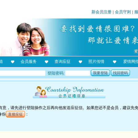
新会员注册
|
会员守则
|
箱
会员服务
查询应征
照片传情
爱情网
登陆密码:
我要登陆
找回密码
对他有意，请先进行登陆操作之后再向他发送应征信。如果您还不是会员，建议先
身份
：
直接应征