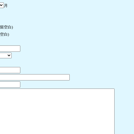
月
许留空白)
空白)