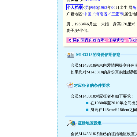
个人档案
<
男
|
未婚
|
1963
年
06
月出生|属
兔
户籍地区:
中国／海南省／三亚市
|居住地
男，1963年6月生，未婚，身高176厘
妻子,好伴侣。
M143318的身份信用信息
会员M143318尚未向爱情网提交
如果您对M143318的身份真实性感
对应征者的条件要求
会员M143318对应征者有如下要求：
在1980年至2010年之间出
身高在148cm至186cm之间
征婚地区设定
会员M143318将自己的征婚地区设置