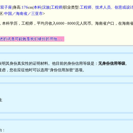
|
双子座
|身高:
176
cm|
本科
|
汉族
|
工程师
|职业类型:
工程师、技术人员、创意或设
区:
中国／海南省／三亚市
>
米，本科学历，工程师，平均月收入6000 - 8000元人民币。海南省户口，在
任何表明其身份真实性的证明材料。他目前的身份信用等级是：
无身份信用等级
。
到疑虑，您在应征他时可以选用“身份信用加密”选项。
生
为：