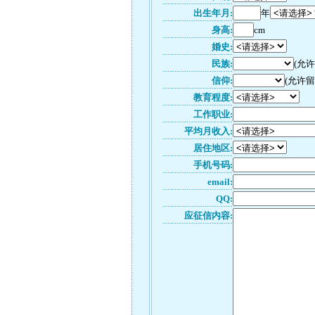
出生年月:
年
身高:
cm
婚史:
民族:
(允
信仰:
(允许留
教育程度:
工作职业:
平均月收入:
居住地区:
手机号码:
email:
QQ:
应征信内容: