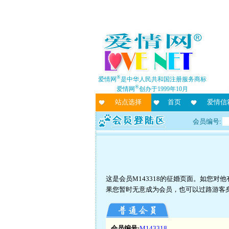
®
爱情网
是中华人民共和国注册服务商标
®
爱情网
创办于1999年10月
站点选择
首页
爱情信
会员编号:
这是会员M143318的征婚页面。如您
果您暂时无意成为会员，也可以过路游客
会员编号:
M143318