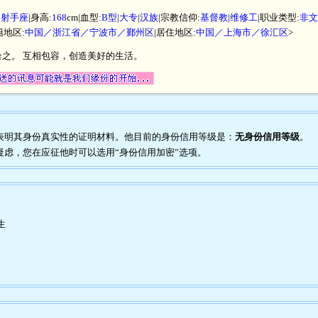
|
射手座
|身高:
168
cm|血型:
B型
|
大专
|
汉族
|宗教信仰:
基督教
|
维修工
|职业类型:
非文
籍地区:
中国／浙江省／宁波市／鄞州区
|居住地区:
中国／上海市／徐汇区
>
之。 互相包容，创造美好的生活。
任何表明其身份真实性的证明材料。他目前的身份信用等级是：
无身份信用等级
。
到疑虑，您在应征他时可以选用“身份信用加密”选项。
生