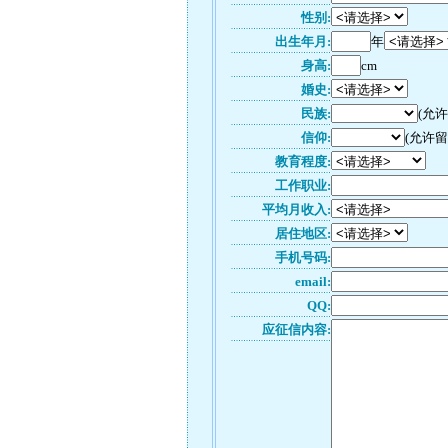
性别:
出生年月:
年
身高:
cm
婚史:
民族:
(允
信仰:
(允许留
教育程度:
工作职业:
平均月收入:
居住地区:
手机号码:
email:
QQ:
应征信内容: