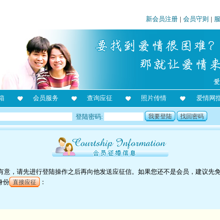
新会员注册
|
会员守则
|
箱
会员服务
查询应征
照片传情
爱情网
登陆密码:
我要登陆
找回密码
对他有意，请先进行登陆操作之后再向他发送应征信。如果您还不是会员，建议先
身份
：
直接应征