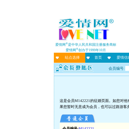
®
爱情网
是中华人民共和国注册服务商标
®
爱情网
创办于1999年10月
站点选择
首页
爱情信
会员编号:
这是会员M142221的征婚页面。如您
果您暂时无意成为会员，也可以过路游客
会员编号:
M142221