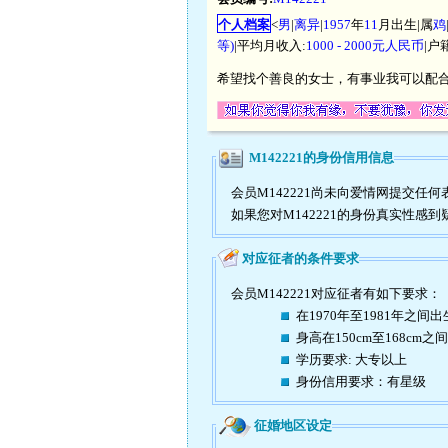
个人档案
<
男
|
离异
|
1957
年
11
月出生|属
鸡
等)
|平均月收入:
1000 - 2000元人民币
|户
希望找个善良的女士，有事业我可以配合
M142221的身份信用信息
会员M142221尚未向爱情网提交
如果您对M142221的身份真实性感
对应征者的条件要求
会员M142221对应征者有如下要求：
在1970年至1981年之间出
身高在150cm至168cm之间
学历要求: 大专以上
身份信用要求：有星级
征婚地区设定