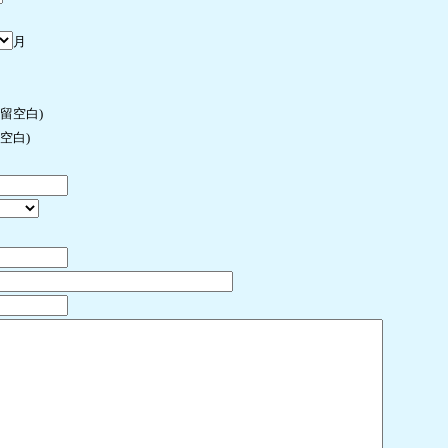
月
许留空白)
空白)