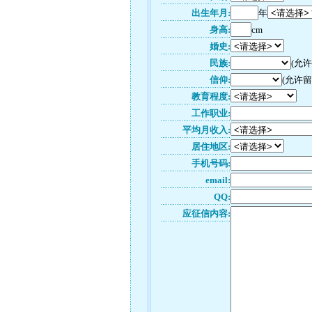
出生年月:
年
身高:
cm
婚史:
民族:
(允
信仰:
(允许留
教育程度:
工作职业:
平均月收入:
居住地区:
手机号码:
email:
QQ:
应征信内容: