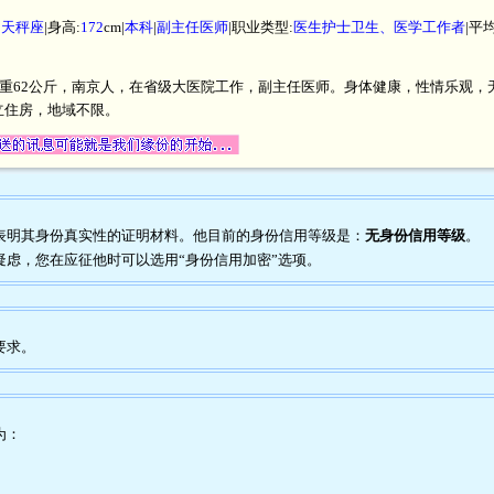
|
天秤座
|身高:
172
cm|
本科
|
副主任医师
|职业类型:
医生护士卫生、医学工作者
|平
，体重62公斤，南京人，在省级大医院工作，副主任医师。身体健康，性情乐观
立住房，地域不限。
任何表明其身份真实性的证明材料。他目前的身份信用等级是：
无身份信用等级
。
到疑虑，您在应征他时可以选用“身份信用加密”选项。
要求。
为：