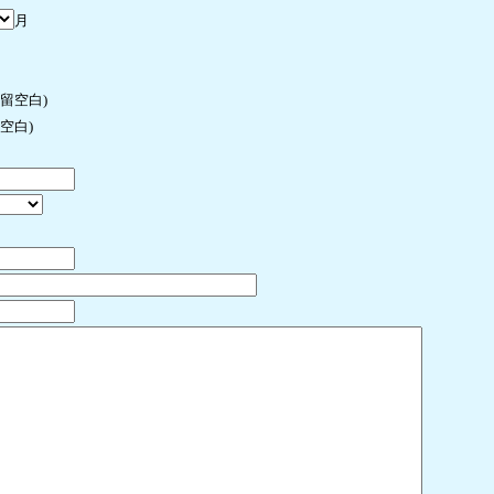
月
许留空白)
空白)