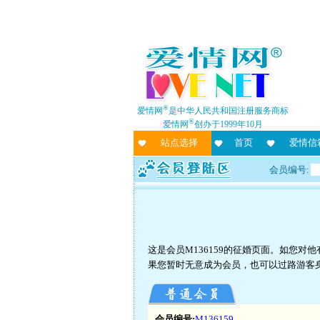
®
爱情网
是中华人民共和国注册服务商标
®
爱情网
创办于1999年10月
站点选择
首页
爱情信
会员编号:
这是会员M136159的征婚页面。如您
果您暂时无意成为会员，也可以过路游客
会员编号:
M136159