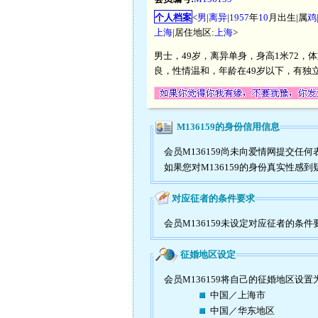
个人档案
<
男
|
离异
|
1957
年
10
月出生|属
鸡
上海
|居住地区:
上海
>
男士，49岁，离异单身，身高1米72
良，性情温和，年龄在49岁以下，有独
M136159的身份信用信息
会员M136159尚未向爱情网提交
如果您对M136159的身份真实性感
对应征者的条件要求
会员M136159未设定对应征者的条件
征婚地区设定
会员M136159将自己的征婚地区设置
中国／上海市
中国／华东地区