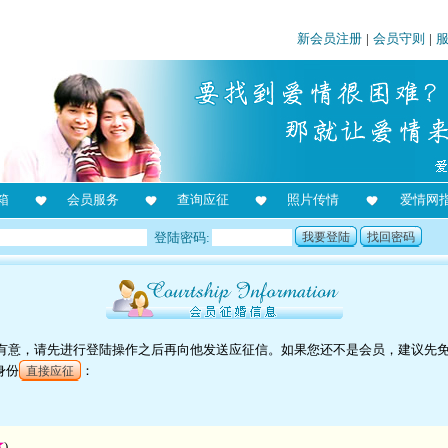
新会员注册
|
会员守则
|
箱
会员服务
查询应征
照片传情
爱情网
登陆密码:
我要登陆
找回密码
对他有意，请先进行登陆操作之后再向他发送应征信。如果您还不是会员，建议先
身份
：
直接应征
)