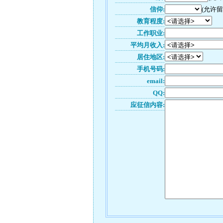
信仰:
(允许留
教育程度:
工作职业:
平均月收入:
居住地区:
手机号码:
email:
QQ:
应征信内容: