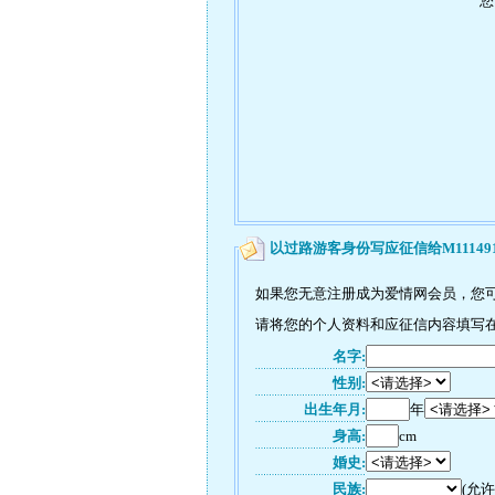
您
以过路游客身份写应征信给M11149
如果您无意注册成为爱情网会员，您可
请将您的个人资料和应征信内容填写在如
名字:
性别:
出生年月:
年
身高:
cm
婚史:
民族:
(允