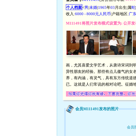
个人档案
<
男
|
未婚
|
1965
年
03
月出生|属
蛇
收入:
6000 - 8000元人民币
|户籍地区:
广
M111491将照片发布模式设置为: 公
画，尤其喜爱文学艺术，从唐诗宋词到
异性朋友的经验。那些有点儿傲气的女
养，有内涵，有灵气，具有东方传统道德
已。这就是人们常说的相对论吧。征婚地
会员M111491发布的照片
会员