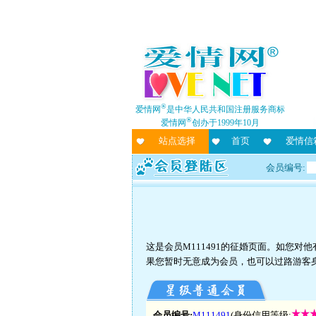
®
爱情网
是中华人民共和国注册服务商标
®
爱情网
创办于1999年10月
站点选择
首页
爱情信
会员编号:
这是会员M111491的征婚页面。如您
果您暂时无意成为会员，也可以过路游客
会员编号:
M111491
(身份信用等级: