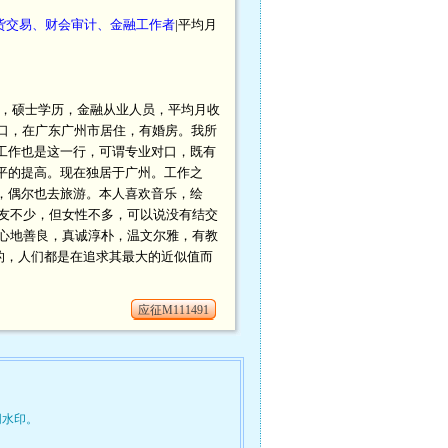
货交易、财会审计、金融工作者
|平均月
厘米，硕士学历，金融从业人员，平均月收
州市户口，在广东广州市居住，有婚房。我所
工作也是这一行，可谓专业对口，既有
平的提高。现在独居于广州。工作之
，偶尔也去旅游。本人喜欢音乐，绘
友不少，但女性不多，可以说没有结交
心地善良，真诚淳朴，温文尔雅，有教
的，人们都是在追求其最大的近似值而
应征M111491
网水印。