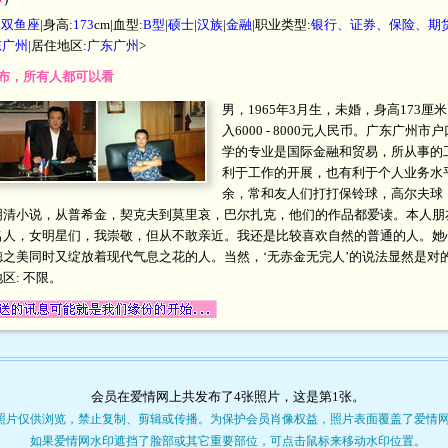
|
双鱼座
|身高:
173
cm|血型:
B型
|
硕士
|
汉族
|
金融
|职业类型:
银行、证券、保险、期
东广州
|居住地区:
广东广州
>
开发布，所有人都可以看
男，1965年3月生，未婚，身高173
入6000 - 8000元人民币。广东广
学的专业是国际金融和贸易，所从事的
利于工作的开展，也有利于个人业务水
余，常和友人们打打保铃球，高尔夫球
明清小说，从普希金，契克夫到莫里哀，巴尔扎克，他们的作品都爱读。本人朋
名人，女明星们，我崇敬，但从不敢亲近。我还是比较喜欢自然的普通的人。她
之美同时又绽放着现代气息之花的人。当然，‘无赤金无完人’的说法显然是对
区: 不限。
会员在爱情网上共发布了4张照片，这是第
1
张。
照片仅供浏览，禁止复制、剪辑或传播。为保护会员肖像权益，照片表面覆盖了爱情
如果爱情网水印遮挡了脸部或其它重要部位，可点击鼠标来移动水印位置。