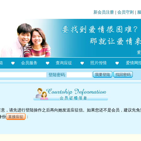
新会员注册
|
会员守则
|
箱
会员服务
查询应征
照片传情
爱情网
登陆密码:
我要登陆
找回密码
对她有意，请先进行登陆操作之后再向她发送应征信。如果您还不是会员，建议先免
身份
：
直接应征