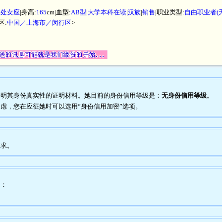
|
处女座
|身高:
165
cm|血型:
AB型
|
大学本科在读
|
汉族
|
销售
|职业类型:
自由职业者(
区:
中国／上海市／闵行区
>
任何表明其身份真实性的证明材料。她目前的身份信用等级是：
无身份信用等级
。
到疑虑，您在应征她时可以选用“身份信用加密”选项。
要求。
为：