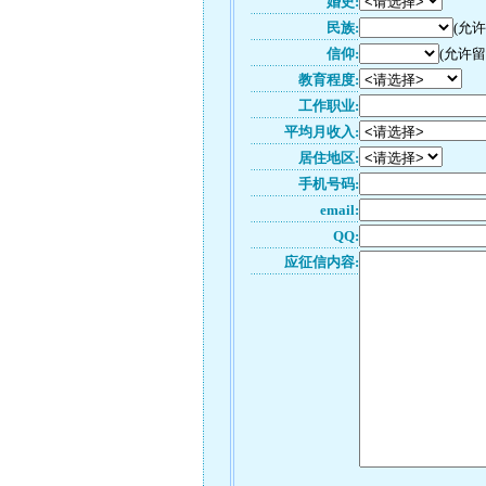
婚史:
民族:
(允
信仰:
(允许留
教育程度:
工作职业:
平均月收入:
居住地区:
手机号码:
email:
QQ:
应征信内容: