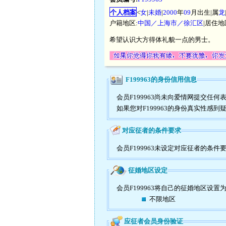
个人档案
<
女
|
未婚
|
2000
年
09
月出生|属
龙
户籍地区:
中国／上海市／徐汇区
|居住地
希望认识大方得体礼貌一点的男士。
F199963的身份信用信息
会员F199963尚未向爱情网提交
如果您对F199963的身份真实性感
对应征者的条件要求
会员F199963未设定对应征者的条件
征婚地区设定
会员F199963将自己的征婚地区设置
不限地区
应征者会员身份验证