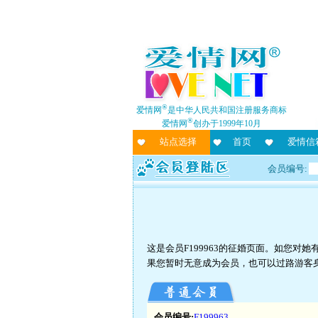
®
爱情网
是中华人民共和国注册服务商标
®
爱情网
创办于1999年10月
站点选择
首页
爱情信
会员编号:
这是会员F199963的征婚页面。如您
果您暂时无意成为会员，也可以过路游客
会员编号:
F199963