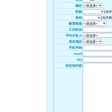
婚史:
民族:
(允
信仰:
(允许留
教育程度:
工作职业:
平均月收入:
居住地区:
手机号码:
email:
QQ:
应征信内容: