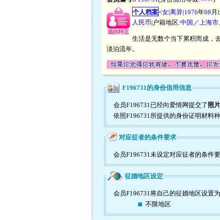
个人档案
<
女
|
离异
|
1976
年
08
月
人民币
|户籍地区:
中国／上海市
生活是无数个当下累积而成，
淡泊流年。
F196731的身份信用信息
会员F196731已经向爱情网提交了
照片
依照F196731所提供的身份证明材料
对应征者的条件要求
会员F196731未设定对应征者的条件
征婚地区设定
会员F196731将自己的征婚地区设置
不限地区