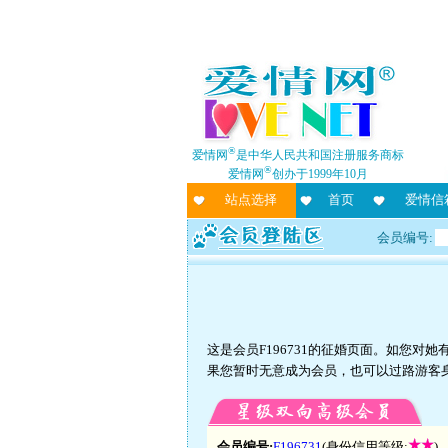
®
爱情网
是中华人民共和国注册服务商标
®
爱情网
创办于1999年10月
站点选择
首页
爱情信
会员编号:
这是会员F196731的征婚页面。如您
果您暂时无意成为会员，也可以过路游客
会员编号:
F196731
(身份信用等级:
)