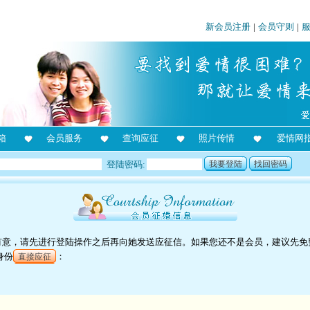
新会员注册
|
会员守则
|
箱
会员服务
查询应征
照片传情
爱情网
登陆密码:
我要登陆
找回密码
对她有意，请先进行登陆操作之后再向她发送应征信。如果您还不是会员，建议先免
身份
：
直接应征