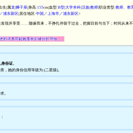
出生|属
龙
|
狮子座
|身高:
155
cm|血型:
B型
|
大学本科
|
汉族
|
教师
|职业类型:
教师、教
／浦东新区
|居住地区:
中国／上海市／浦东新区
>
去发现并享受…… 随缘而来，不挣扎停留于过去，把握目前与当下；时间从来
,身份证
。
种类，她的身份信用等级为:(二星级)。
要求。
为：