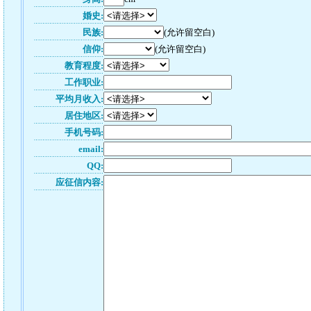
婚史:
民族:
(允许留空白)
信仰:
(允许留空白)
教育程度:
工作职业:
平均月收入:
居住地区:
手机号码:
email:
QQ:
应征信内容: