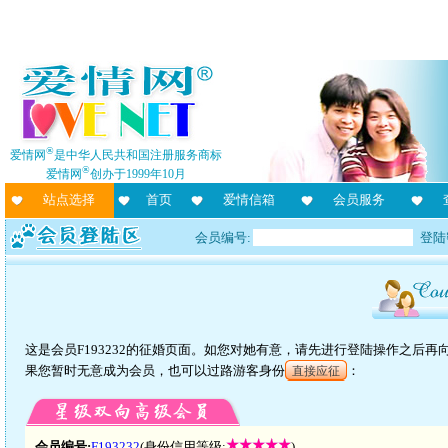
®
爱情网
是中华人民共和国注册服务商标
®
爱情网
创办于1999年10月
站点选择
首页
爱情信箱
会员服务
会员编号:
登陆
这是会员F193232的征婚页面。如您对她有意，请先进行登陆操作之后
果您暂时无意成为会员，也可以过路游客身份
：
直接应征
会员编号:
F193232
(身份信用等级:
)