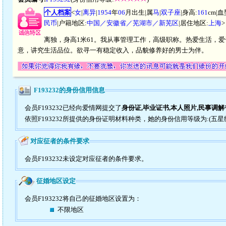
个人档案
<
女
|
离异
|
1954
年
06
月出生|属
马
|
双子座
|身高:
161
cm|血
民币
|户籍地区:
中国／安徽省／芜湖市／新芜区
|居住地区:
上海
>
离独，身高1米61。我从事管理工作，高级职称。热爱生活，
意，讲究生活品位。欲寻一有稳定收入，品貌修养好的男士为伴。
F193232的身份信用信息
会员F193232已经向爱情网提交了
身份证,毕业证书,本人照片,民事调解
依照F193232所提供的身份证明材料种类，她的身份信用等级为:(五星
对应征者的条件要求
会员F193232未设定对应征者的条件要求。
征婚地区设定
会员F193232将自己的征婚地区设置为：
不限地区